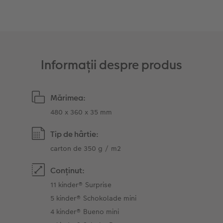
Sticker instant
Bandă foto
Accesorii
Fotografii retro XXL
Accesorii
Informații despre produs
Mărimea:
480 x 360 x 35 mm
Tip de hârtie:
carton de 350 g / m2
Conținut:
11 kinder® Surprise
5 kinder® Schokolade mini
4 kinder® Bueno mini