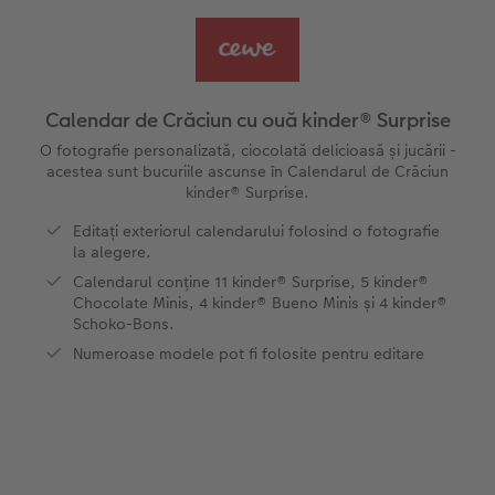
Exemplele clienților
Nature Prints
Fotografie Aludibond
Felicitări
Povești CEWE
Cum funcționează
Dimensiunea imaginii
Galerie foto
Lumea animalelor de companie
Idei cadouri unice
Calendar de Crăciun cu ouă kinder® Surprise
CEWE FOTOCARTE Kids
Poster Premium
Fotografie pe Forex
Rechizite școlare și de birou
Idei de cadouri pentru cei dragi
O fotografie personalizată, ciocolată delicioasă și jucării -
 CEWE
acestea sunt bucuriile ascunse în Calendarul de Crăciun
kinder® Surprise.
CEWE FOTOCARTE Art Collection
Art Prints
Panou de întâmpinare nuntă
Cutii de cadou
Interviuri
Editați exteriorul calendarului folosind o fotografie
la alegere.
Accesorii
Fotografii standard
Baghete pentru poster
Textile
Călătorie
Calendarul conține 11 kinder® Surprise, 5 kinder®
Chocolate Minis, 4 kinder® Bueno Minis și 4 kinder®
Cutii cu fotografii
Hexxas
Art Prints
Nuntă
Schoko-Bons.
Numeroase modele pot fi folosite pentru editare
Set fotografii
Fotografie pe lemn
Calendare foto
Absolvire
Fotosticker
Decorațiuni de perete din mai multe părți
CEWE FOTOCARTE Kids
Instant Foto
Colaje foto