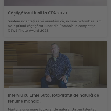
Exemplele clienților
Nature Prints
Fotografie Aludibond
Felicitări
Povești CEWE
Câștigătorul lunii la CPA 2023
Cum funcționează
Dimensiunea imaginii
Galerie foto
Lumea animalelor de companie
Idei cadouri unice
Suntem încântați să vă anunțăm că, în luna octombire, am
CEWE FOTOCARTE Kids
Poster Premium
Fotografie pe Forex
Rechizite școlare și de birou
Idei de cadouri pentru cei dragi
avut primul câștigător lunar din România în competiția
 CEWE
CEWE Photo Award 2023.
CEWE FOTOCARTE Art Collection
Art Prints
Panou de întâmpinare nuntă
Cutii de cadou
Interviuri
Accesorii
Fotografii standard
Baghete pentru poster
Textile
Călătorie
Cutii cu fotografii
Hexxas
Art Prints
Nuntă
Set fotografii
Fotografie pe lemn
Calendare foto
Absolvire
Fotosticker
Decorațiuni de perete din mai multe părți
CEWE FOTOCARTE Kids
Interviu cu Ernie Suto, fotograful de natură de
Instant Foto
Colaje foto
renume mondial
Sticker instant
Bandă foto
Mărturia unui mare fotograf de natură: Un om talentat