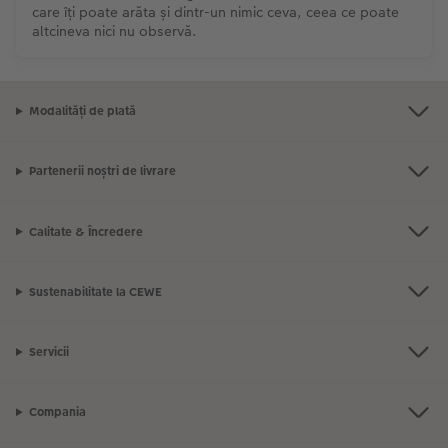
care îți poate arăta și dintr-un nimic ceva, ceea ce poate
altcineva nici nu observă.
Accesorii
Fotografii retro XXL
Accesorii
Modalități de plată
Partenerii noștri de livrare
Calitate & Încredere
Sustenabilitate la CEWE
Servicii
Compania