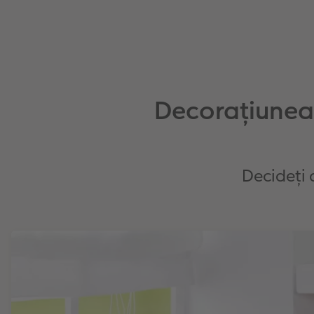
Decorațiunea
Decideți