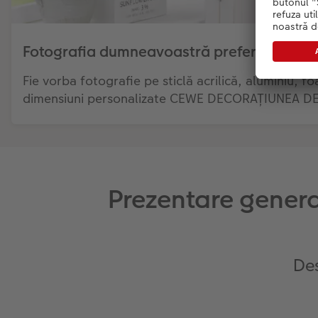
Fotografia dumneavoastră preferată într-
Fie vorba fotografie pe sticlă acrilică, aluminiu, f
dimensiuni personalizate CEWE DECORAȚIUNEA DE
Prezentare genera
Des