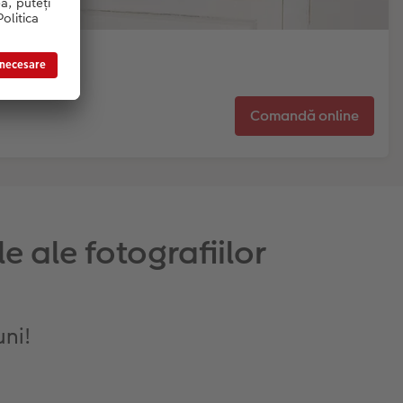
Comandă online
 ale fotografiilor
uni!