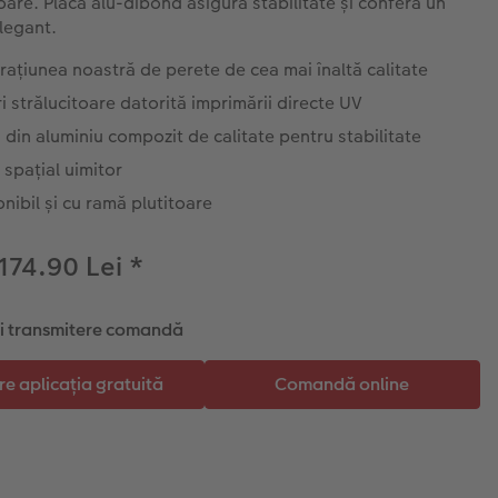
toare. Placa alu-dibond asigură stabilitate și conferă un
legant.
ațiunea noastră de perete de cea mai înaltă calitate
i strălucitoare datorită imprimării directe UV
 din aluminiu compozit de calitate pentru stabilitate
 spațial uimitor
nibil și cu ramă plutitoare
 174.90 Lei
*
și transmitere comandă