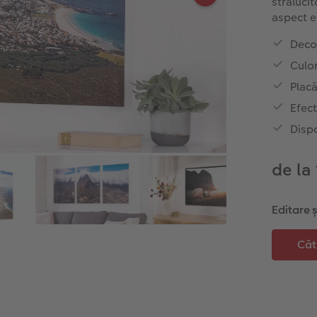
străluci
aspect e
Decor
Culor
Placă
Efect
Dispo
de la
Editare 