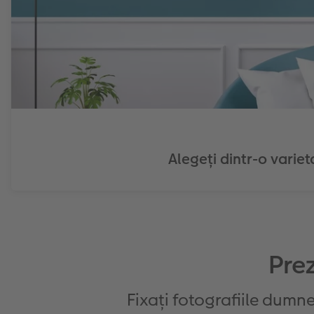
Alegeți dintr-o varie
Pre
Fixați fotografiile dumne