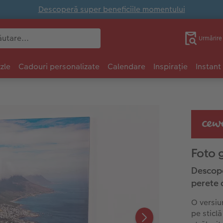
Descoperă super beneficiile momentului
Urmărir
zle
Cadouri personalizate
Calendare
Inspirație
Instant
Foto 
Descope
perete 
O versiu
pe sticlă