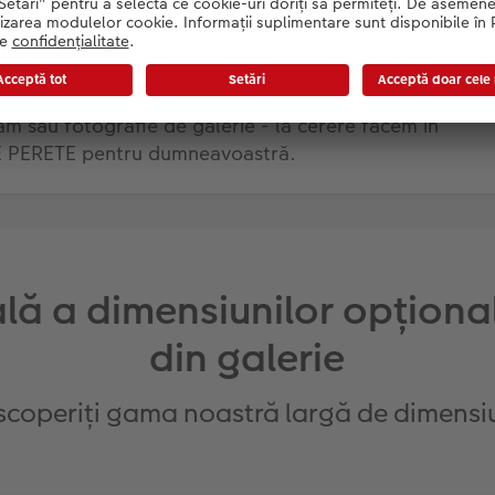
o dimensiune personalizată
oam sau fotografie de galerie - la cerere facem în
 PERETE pentru dumneavoastră.
lă a dimensiunilor opționale
din galerie
coperiți gama noastră largă de dimensi