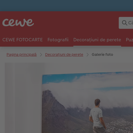
CEWE FOTOCARTE
Fotografii
Decorațiuni de perete
Puz
Pagina principală
Decorațiuni de perete
Galerie foto