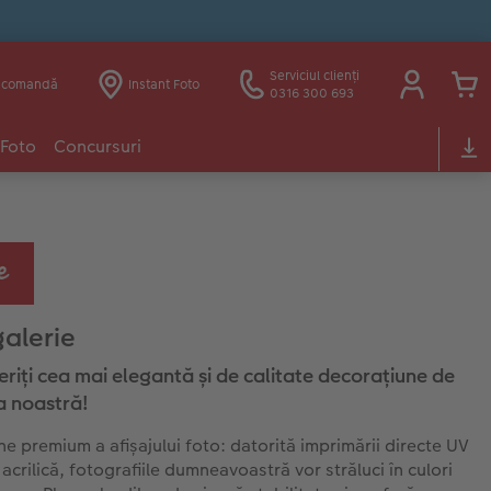
Serviciul clienți
e comandă
Instant Foto
0316 300 693
 Foto
Concursuri
galerie
riţi cea mai elegantă și de calitate decorațiune de
a noastră!
ne premium a afișajului foto: datorită imprimării directe UV
 acrilică, fotografiile dumneavoastră vor străluci în culori