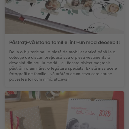
Păstrați-vă istoria familiei într-un mod deosebit!
De la o bijuterie sau o piesă de mobilier antică până la o
colecție de discuri prețioasă sau o piesă vestimentară
devenită din nou la modă - cu fiecare obiect moștenit
păstrăm o amintire, o legătură specială. Există însă acele
fotografii de familie - vă arătăm acum ceva care spune
povestea lor cum nimic altceva!