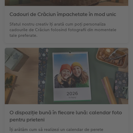
Accesorii
Fotografii retro XXL
Cadouri de Crăciun împachetate în mod unic
Sfatul nostru creativ îți arată cum poți personaliza
Accesorii
cadourile de Crăciun folosind fotografii din momentele
tale preferate.
O dispoziție bună în fiecare lună: calendar foto
pentru prieteni
Îți arătăm cum să realizezi un calendar de perete