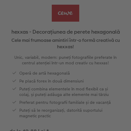
Exemplele clienților
Nature Prints
Fotografie Aludibond
Felicitări
Povești CEWE
Cum funcționează
Dimensiunea imaginii
Galerie foto
Lumea animalelor de companie
Idei cadouri unice
hexxas - Decorațiunea de perete hexagonală
CEWE FOTOCARTE Kids
Poster Premium
Fotografie pe Forex
Rechizite școlare și de birou
Idei de cadouri pentru cei dragi
Cele mai frumoase amintiri într-o formă creativă cu
 CEWE
hexxas!
CEWE FOTOCARTE Art Collection
Art Prints
Panou de întâmpinare nuntă
Cutii de cadou
Interviuri
Unic, variabil, modern: puneți fotografiile preferate în
centrul atenției într-un mod creativ cu hexxas!
Accesorii
Fotografii standard
Baghete pentru poster
Textile
Călătorie
Operă de artă hexagonală
Pe placă forex în două dimensiuni
Cutii cu fotografii
Art Prints
Nuntă
Hexxas
Puteți combina elementele în mod flexibil ca și
colaj, și puteți adăuga alte elemente mai târziu
Set fotografii
Fotografie pe lemn
Calendare foto
Absolvire
Preferat pentru fotografii familiale și de vacanță
Fotosticker
Decorațiuni de perete din mai multe părți
CEWE FOTOCARTE Kids
Puteți să le reorganizați, datorită suportului
magnetic practic
Instant Foto
Colaje foto