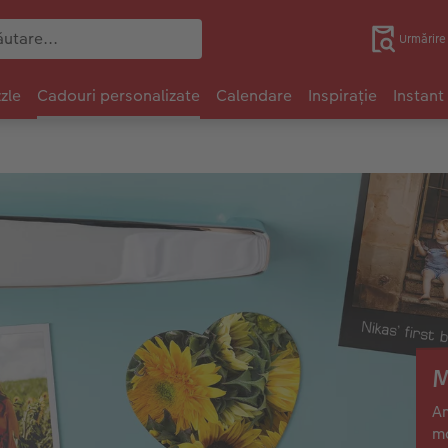
Urmărir
zle
Cadouri personalizate
Calendare
Inspirație
Instant
M
Am
ma