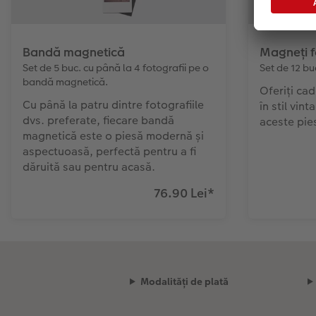
Bandă magnetică
Magneți f
Set de 5 buc. cu până la 4 fotografii pe o
Set de 12 bu
bandă magnetică.
Oferiți ca
Cu până la patru dintre fotografiile
în stil vin
dvs. preferate, fiecare bandă
aceste pie
magnetică este o piesă modernă și
aspectuoasă, perfectă pentru a fi
dăruită sau pentru acasă.
76.90 Lei
*
Modalități de plată