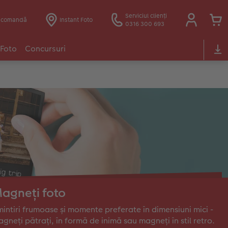
Serviciul clienți
e comandă
Instant Foto
0316 300 693
 Foto
Concursuri
agneți foto
intiri frumoase și momente preferate în dimensiuni mici -
gneți pătrați, în formă de inimă sau magneți în stil retro.