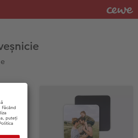
veșnicie
ne