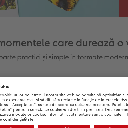
momentele care durează o 
oarte practici și simple în formate moder
Nou