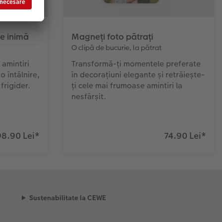
e inimă
Magneți foto pătrați
O clipă de bucurie, la pătrat
 amintiri
Transformă-ți momentele preferate
o întâlnire,
în decorațiuni elegante și retrăiește-
frigider.
ți cele mai frumoase amintiri la
nesfârșit.
98.90 Lei
*
74.90 Lei
*
Sustenabilitate la CEWE