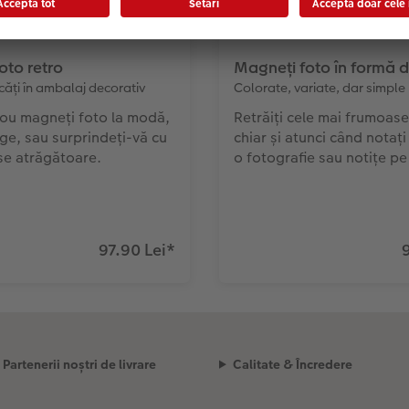
oto retro
Magneți foto în formă d
căți în ambalaj decorativ
Colorate, variate, dar simple
dou magneți foto la modă,
Retrăiți cele mai frumoase
tage, sau surprindeți-vă cu
chiar și atunci când notați 
se atrăgătoare.
o fotografie sau notițe pe 
97.90 Lei
*
Partenerii noștri de livrare
Calitate & Încredere