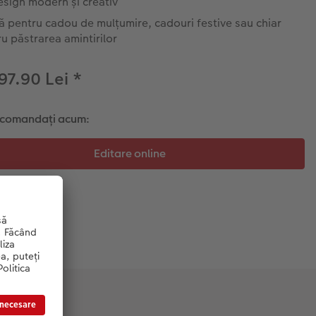
sign modern și creativ
ă pentru cadou de mulțumire, cadouri festive sau chiar
u păstrarea amintirilor
 97.90 Lei
*
i comandați acum: