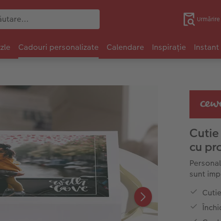
Urmărir
zle
Cadouri personalizate
Calendare
Inspirație
Instant
Cutie
cu pro
Personal,
sunt imp
Cutie
Înch