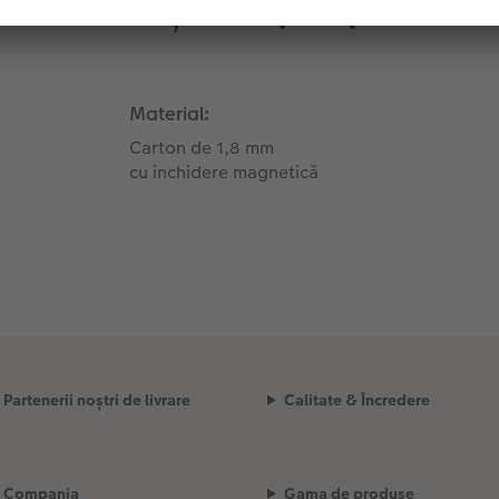
Informații despre produs
Material:
Carton de 1,8 mm
cu închidere magnetică
Partenerii noștri de livrare
Calitate & Încredere
Compania
Gama de produse