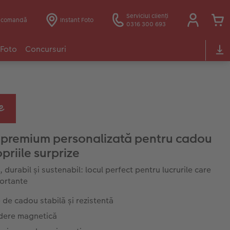
Serviciul clienți
e comandă
Instant Foto
0316 300 693
 Foto
Concursuri
 premium personalizată pentru cadou
priile surprize
 durabil și sustenabil: locul perfect pentru lucrurile care
ortante
 de cadou stabilă și rezistentă
idere magnetică