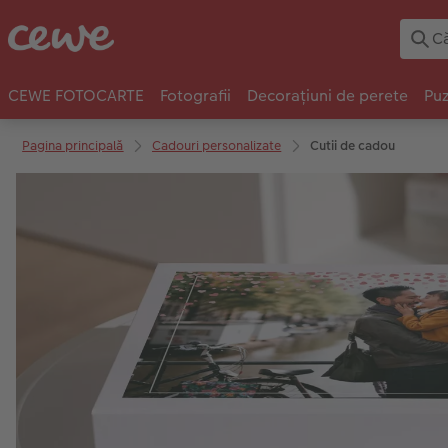
CEWE FOTOCARTE
Fotografii
Decorațiuni de perete
Puz
Pagina principală
Cadouri personalizate
Cutii de cadou