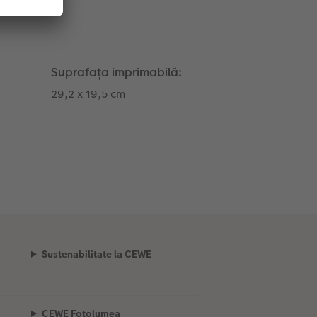
Suprafața imprimabilă:
29,2 x 19,5 cm
Sustenabilitate la CEWE
CEWE Fotolumea