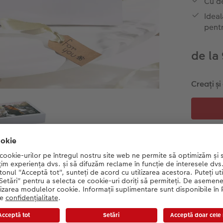
Cu de
Ideal
pentr
de la
Creați ș