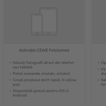
Aplicația CEWE Fotolumea
Folosiți fotografii direct din telefon
Op
sau tabletă
Uș
Puteți comanda oriunde, oricând
du
Creați produsul dorit rapid, în câțiva
Sa
pași
te
Disponibilă gratuit pentru iOS si
Android