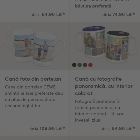
băutura preferată.
Sticker instant
Bandă foto
84.90 Lei
*
74.90 Lei
*
de la
de la
Accesorii
Fotografii retro XXL
Accesorii
Cană foto din porțelan
Cană cu fotografie
panoramică, cu interior
Cana din porțelan CEWE –
colorat
amintirile tale preferate dau
un plus de personalitate
Fotografii preferate în
fiecărei înghițituri
format panoramic, cu
interior colorat – îți vor
înveseli ziua.
109.90 Lei
*
84.90 Lei
*
de la
de la