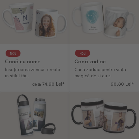
Nou
Nou
Cană cu nume
Cană zodiac
Însoțitoarea zilnică, creată
Cană zodiac pentru viața
în stilul tău.
magică de zi cu zi
74.90 Lei
*
90.80 Lei
*
de la