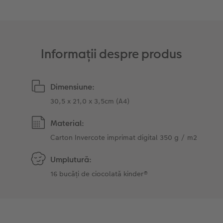
Sticker instant
Bandă foto
Accesorii
Fotografii retro XXL
Informații despre produs
Accesorii
Dimensiune:
30,5 x 21,0 x 3,5cm (A4)
Material:
Carton Invercote imprimat digital 350 g / m2
Umplutură:
16 bucăți de ciocolată kinder®