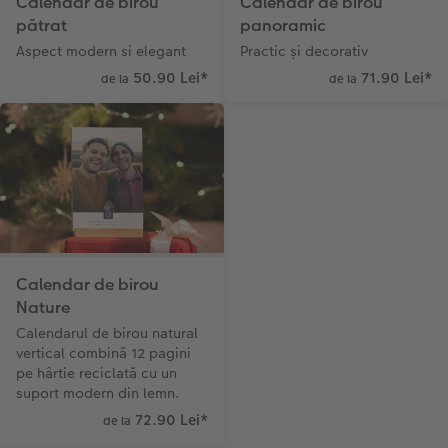
Calendar de birou
Calendar de birou
Sticker instant
Bandă foto
pătrat
panoramic
Aspect modern si elegant
Practic și decorativ
Accesorii
Fotografii retro XXL
50.90 Lei
*
71.90 Lei
*
de la
de la
Accesorii
Calendar de birou
Nature
Calendarul de birou natural
vertical combină 12 pagini
pe hârtie reciclată cu un
suport modern din lemn.
72.90 Lei
*
de la