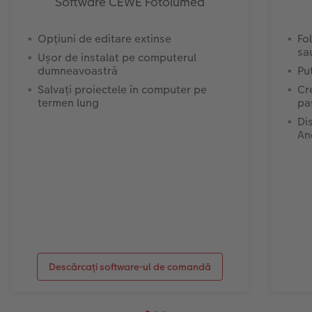
Software CEWE Fotolumea
Opțiuni de editare extinse
Fol
sa
Ușor de instalat pe computerul
dumneavoastră
Pu
Salvați proiectele în computer pe
Cr
termen lung
pa
Di
An
Descărcați software-ul de comandă