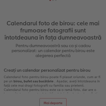
Calendarul foto de birou: cele mai
frumoase fotografii sunt
întotdeauna în fața dumneavoastră
Pentru dumneavoastră sau ca și cadou
personalizat: un calendar pentru birou este
alegerea perfectă
Creați un calendar personalizat pentru birou
Calendarul foto pentru birou poate fi plasat oriunde, cum ar fi
pe un
birou, bufet sau bucătărie
. Așadar, aveți întotdeauna în
față cele mai dragi fotografii cu familia sau prietenii.
Calendarul foto pentru birou este ca o ramă foto, dar are o
însemnătate mai aparte datorită rolului său de derulare. În timp
ce parcurgeți următoarea fotografie în fiecare lună, vă puteți
bucura oricând de fotografii ale frumosului eveniment timp de
Mai departe