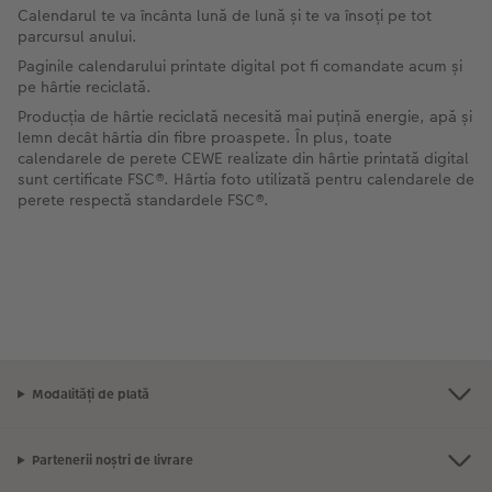
Calendarul te va încânta lună de lună și te va însoți pe tot
parcursul anului.
Paginile calendarului printate digital pot fi comandate acum și
pe hârtie reciclată.
Producția de hârtie reciclată necesită mai puțină energie, apă și
lemn decât hârtia din fibre proaspete. În plus, toate
calendarele de perete CEWE realizate din hârtie printată digital
sunt certificate FSC®. Hârtia foto utilizată pentru calendarele de
perete respectă standardele FSC®.
Modalități de plată
Partenerii noștri de livrare