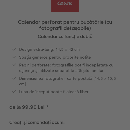
Exemplele clienților
Nature Prints
Fotografie Aludibond
Felicitări
Povești CEWE
Cum funcționează
Dimensiunea imaginii
Galerie foto
Lumea animalelor de companie
Idei cadouri unice
Calendar perforat pentru bucătărie (cu
fotografii detașabile)
CEWE FOTOCARTE Kids
Poster Premium
Fotografie pe Forex
Rechizite școlare și de birou
Idei de cadouri pentru cei dragi
 CEWE
Calendar cu funcție dublă
CEWE FOTOCARTE Art Collection
Art Prints
Panou de întâmpinare nuntă
Cutii de cadou
Interviuri
Design extra-lung: 14,5 × 42 cm
Spațiu generos pentru propriile notițe
Accesorii
Fotografii standard
Baghete pentru poster
Textile
Călătorie
Pagini perforate: fotografiile pot fi îndepărtate cu
ușurință și utilizate separat la sfârșitul anului
Cutii cu fotografii
Hexxas
Art Prints
Nuntă
Dimensiunea fotografiei: carte poștală (14,5 × 10,5
cm)
Set fotografii
Fotografie pe lemn
Calendare foto
Absolvire
Luna de început poate fi aleasă liber
Fotosticker
Decorațiuni de perete din mai multe părți
CEWE FOTOCARTE Kids
de la 99.90 Lei
*
Instant Foto
Colaje foto
Creați și comandați acum:
Sticker instant
Bandă foto