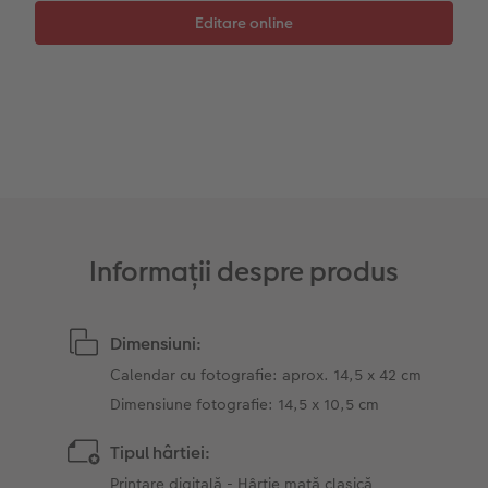
Accesorii
Fotografii retro XXL
Accesorii
Informații despre produs
Dimensiuni:
Calendar cu fotografie: aprox. 14,5 x 42 cm
Dimensiune fotografie: 14,5 x 10,5 cm
Tipul hârtiei:
Printare digitală - Hârtie mată clasică