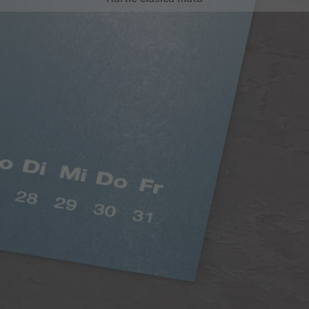
Hârtie clasică mată
Culori saturate, efect mătăsos