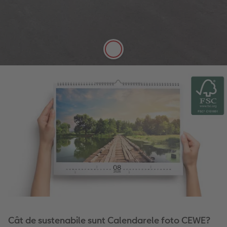
Hârtia de calitate premium, suprafață mată
mătăsoasă și cu grosime de 250 g/m este perfectă
pentru notițele dvs.
Cât de sustenabile sunt Calendarele foto CEWE?