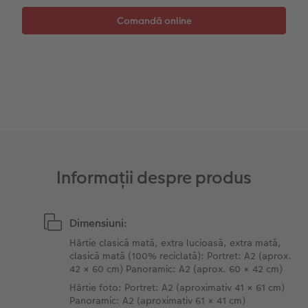
Sticker instant
Bandă foto
Accesorii
Fotografii retro XXL
Accesorii
Informații despre produs
Dimensiuni:
Hârtie clasică mată, extra lucioasă, extra mată,
clasică mată (100% reciclată): Portret: A2 (aprox.
42 × 60 cm) Panoramic: A2 (aprox. 60 × 42 cm)
Hârtie foto: Portret: A2 (aproximativ 41 × 61 cm)
Panoramic: A2 (aproximativ 61 × 41 cm)