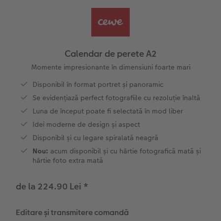
Exemplele clienților
Nature Prints
Fotografie Aludibond
Felicitări
Povești CEWE
Cum funcționează
Dimensiunea imaginii
Galerie foto
Lumea animalelor de companie
Idei cadouri unice
Calendar de perete A2
CEWE FOTOCARTE Kids
Poster Premium
Fotografie pe Forex
Rechizite școlare și de birou
Idei de cadouri pentru cei dragi
Momente impresionante în dimensiuni foarte mari
 CEWE
Disponibil în format portret și panoramic
CEWE FOTOCARTE Art Collection
Art Prints
Panou de întâmpinare nuntă
Cutii de cadou
Interviuri
Se evidențiază perfect fotografiile cu rezoluție înaltă
Luna de început poate fi selectată în mod liber
Accesorii
Fotografii standard
Baghete pentru poster
Textile
Călătorie
Idei moderne de design și aspect
Disponibil și cu legare spiralată neagră
Cutii cu fotografii
Hexxas
Art Prints
Nuntă
Nou:
acum disponibil și cu hârtie fotografică mată și
hârtie foto extra mată
Set fotografii
Fotografie pe lemn
Calendare foto
Absolvire
de la 224.90 Lei
*
Fotosticker
Decorațiuni de perete din mai multe părți
CEWE FOTOCARTE Kids
Instant Foto
Colaje foto
Editare și transmitere comandă