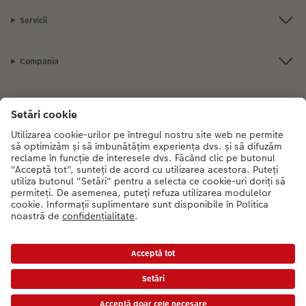
Servicii
Compania
Gama de produse
CEWE Fotolumea
Dacă aveți întrebări despre serviciile noastre sau comanda dvs., vă rugăm
să ne contactati telefonic:
0316 300 693
De luni până duminică: 09:00 -
17:30