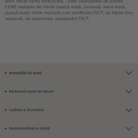
lemn decât hârtia nereciclată. Toate calendarele de perete
CEWE realizate din hârtie clasică mată, lucioasă, extra mată,
clasică mată 100% reciclată sunt certificate FSC®, iar hârtia foto
respectă, de asemenea, standardul FSC®.
Modalități de plată
Partenerii noștri de livrare
Calitate & Încredere
Sustenabilitate la CEWE