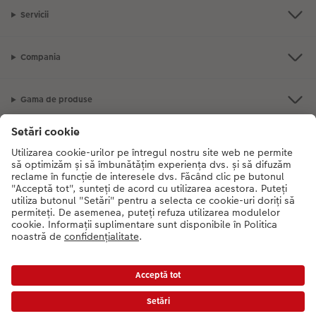
Servicii
Compania
Gama de produse
CEWE Fotolumea
Dacă aveți întrebări despre serviciile noastre sau comanda dvs., vă rugăm
să ne contactati telefonic:
0316 300 693
De luni până duminică: 09:00 -
17:30