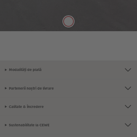
mătăsoasă și cu grosime de 250 g/m este perfectă
pentru notițele dvs.
Modalități de plată
Partenerii noștri de livrare
Calitate & Încredere
Sustenabilitate la CEWE