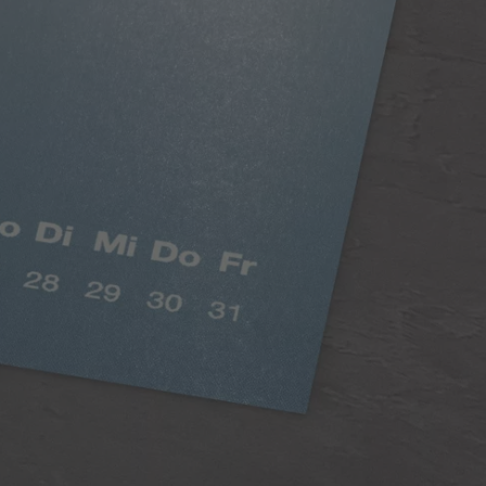
Hârtie clasică mată
Culori saturate, efect mătăsos
Hârtia de calitate premium, suprafață mată