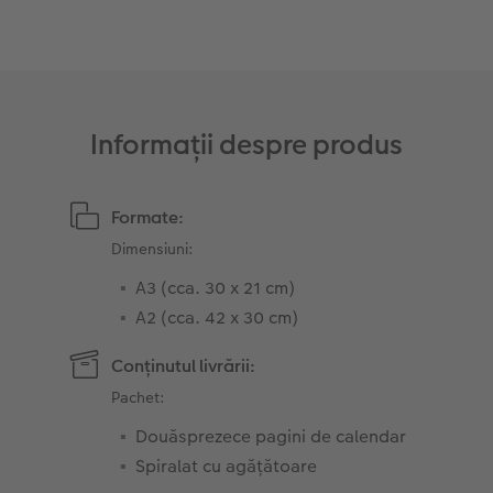
Sticker instant
Bandă foto
Accesorii
Fotografii retro XXL
Accesorii
Informații despre produs
Formate:
Dimensiuni:
A3 (cca. 30 x 21 cm)
A2 (cca. 42 x 30 cm)
Conținutul livrării:
Pachet:
Douăsprezece pagini de calendar
Spiralat cu agățătoare