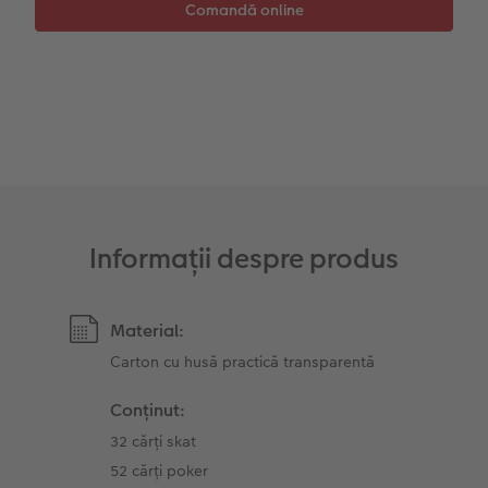
Sticker instant
Bandă foto
Accesorii
Fotografii retro XXL
Accesorii
Informații despre produs
Material:
Carton cu husă practică transparentă
Conținut:
32 cărți skat
52 cărți poker