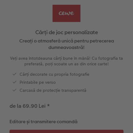
Exemplele clienților
Nature Prints
Fotografie Aludibond
Felicitări
Povești CEWE
Cum funcționează
Dimensiunea imaginii
Galerie foto
Lumea animalelor de companie
Idei cadouri unice
Cărți de joc personalizate
CEWE FOTOCARTE Kids
Poster Premium
Fotografie pe Forex
Rechizite școlare și de birou
Idei de cadouri pentru cei dragi
Creați o atmosferă unică pentru petrecerea
 CEWE
dumneavoastră!
CEWE FOTOCARTE Art Collection
Art Prints
Panou de întâmpinare nuntă
Cutii de cadou
Interviuri
Veți avea întotdeauna cărți bune în mână! Cu fotografia ta
preferată, poți scoate un as din orice carte!
Accesorii
Fotografii standard
Baghete pentru poster
Textile
Călătorie
Cărți decorate cu propria fotografie
Printabile pe verso
Cutii cu fotografii
Hexxas
Art Prints
Nuntă
Carcasă de protecție transparentă
Set fotografii
Fotografie pe lemn
Calendare foto
Absolvire
de la 69.90 Lei
*
Fotosticker
Decorațiuni de perete din mai multe părți
CEWE FOTOCARTE Kids
Editare și transmitere comandă
Instant Foto
Colaje foto