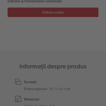
Editare și transmitere comandă
Sticker instant
Bandă foto
Accesorii
Fotografii retro XXL
Accesorii
Informații despre produs
Format:
Dreptunghiular: 12,7 x 12,7 cm
Material:
Hârtie de 300 g/m²