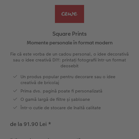
Exemplele clienților
Nature Prints
Fotografie Aludibond
Felicitări
Povești CEWE
Cum funcționează
Dimensiunea imaginii
Galerie foto
Lumea animalelor de companie
Idei cadouri unice
Square Prints
CEWE FOTOCARTE Kids
Poster Premium
Fotografie pe Forex
Rechizite școlare și de birou
Idei de cadouri pentru cei dragi
Momente personale în format modern
 CEWE
Fie că este vorba de un cadou personal, o idee decorativă
CEWE FOTOCARTE Art Collection
Art Prints
Panou de întâmpinare nuntă
Cutii de cadou
Interviuri
sau o idee creativă DIY: printați fotografii într-un format
deosebit
Accesorii
Fotografii standard
Baghete pentru poster
Textile
Călătorie
Un produs popular pentru decorare sau o idee
creativă de bricolaj
Cutii cu fotografii
Hexxas
Nuntă
Art Prints
Prima dvs. pagină poate fi personalizată
O gamă largă de filtre și șabloane
Set fotografii
Fotografie pe lemn
Calendare foto
Absolvire
Într-o cutie de stocare de înaltă calitate
Fotosticker
Decorațiuni de perete din mai multe părți
CEWE FOTOCARTE Kids
de la 91.90 Lei
*
Instant Foto
Colaje foto