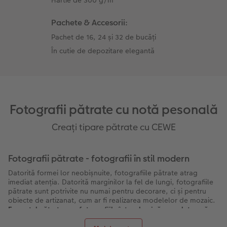
Pachete & Accesorii:
Pachet de 16, 24 și 32 de bucăți
În cutie de depozitare elegantă
Fotografii pătrate cu notă pesonală
Creați tipare pătrate cu CEWE
Fotografii pătrate - fotografii în stil modern
Datorită formei lor neobișnuite, fotografiile pătrate atrag
imediat atenția. Datorită marginilor la fel de lungi, fotografiile
pătrate sunt potrivite nu numai pentru decorare, ci și pentru
obiecte de artizanat, cum ar fi realizarea modelelor de mozaic.
Formatul pătrat pune fotografiile într-o lumină complet nouă
,
ceea ce face ca acestea să fie cu adevărat unice. Fotografiile