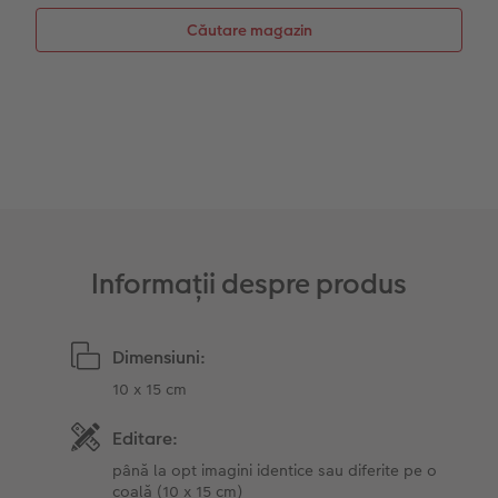
Sticker instant
Bandă foto
Căutare magazin
Accesorii
Fotografii retro XXL
Accesorii
Informații despre produs
Dimensiuni:
10 x 15 cm
Editare:
până la opt imagini identice sau diferite pe o
coală (10 x 15 cm)