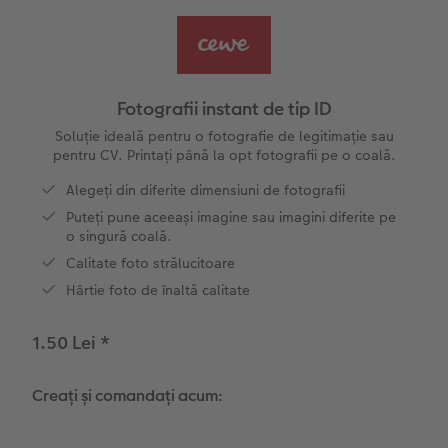
Exemplele clienților
Nature Prints
Fotografie Aludibond
Felicitări
Povești CEWE
Cum funcționează
Dimensiunea imaginii
Galerie foto
Lumea animalelor de companie
Idei cadouri unice
Fotografii instant de tip ID
CEWE FOTOCARTE Kids
Poster Premium
Fotografie pe Forex
Rechizite școlare și de birou
Idei de cadouri pentru cei dragi
Soluție ideală pentru o fotografie de legitimație sau
 CEWE
pentru CV. Printați până la opt fotografii pe o coală.
CEWE FOTOCARTE Art Collection
Art Prints
Panou de întâmpinare nuntă
Cutii de cadou
Interviuri
Alegeți din diferite dimensiuni de fotografii
Puteți pune aceeași imagine sau imagini diferite pe
Accesorii
Fotografii standard
Baghete pentru poster
Textile
Călătorie
o singură coală.
Calitate foto strălucitoare
Cutii cu fotografii
Hexxas
Art Prints
Nuntă
Hârtie foto de înaltă calitate
Set fotografii
Fotografie pe lemn
Calendare foto
Absolvire
1.50 Lei
*
Fotosticker
Decorațiuni de perete din mai multe părți
CEWE FOTOCARTE Kids
Creați și comandați acum:
Colaje foto
Instant Foto