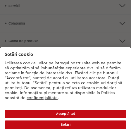
Servicii
Compania
Gama de produse
CEWE Fotolumea
Dacă aveți întrebări despre serviciile noastre sau comanda dvs., vă rugăm
să ne contactati telefonic:
0316 300 693
De luni până duminică: 09:00 -
17:30