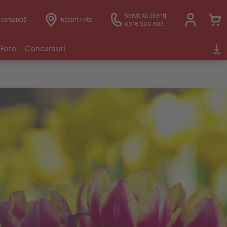
Serviciul clienți
e comandă
Instant Foto
0316 300 693
 Foto
Concursuri