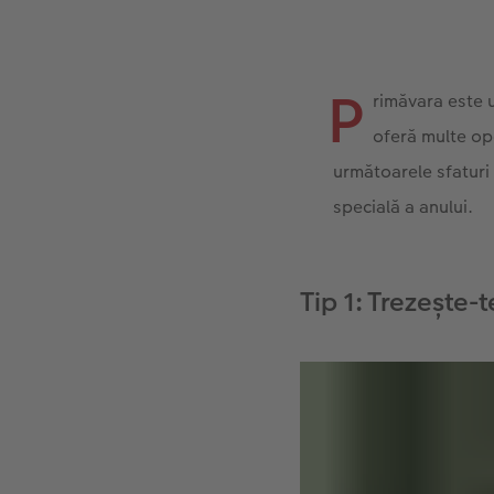
P
rimăvara este 
oferă multe opo
următoarele sfaturi
specială a anului.
Tip 1: Trezește