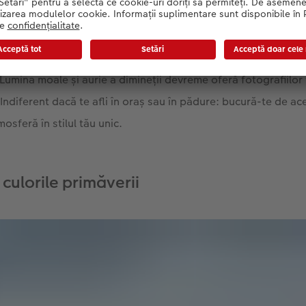
vară sunt cele mai magice momente ale zilei. Trezește-te dev
 Lumina moale și aurie a dimineții devreme oferă fotografiilor
 Indiferent dacă te afli în oraș sau în pădure: bucură-te de aces
osferă în stilul tău unic.
 culorile primăverii