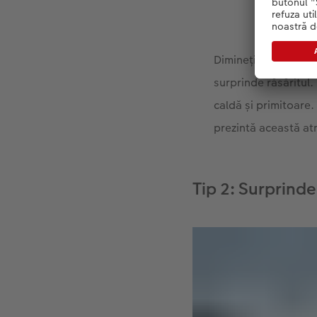
Diminețile de primă
surprinde răsăritul.
caldă și primitoare.
prezintă această atm
Tip 2: Surprinde