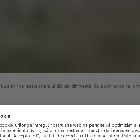
u a prinde razele soarelui dis-de-dimineață. Cu puțin noroc vei prin
lizează o decorațiune de perete cu fotog
Aflați mai multe!