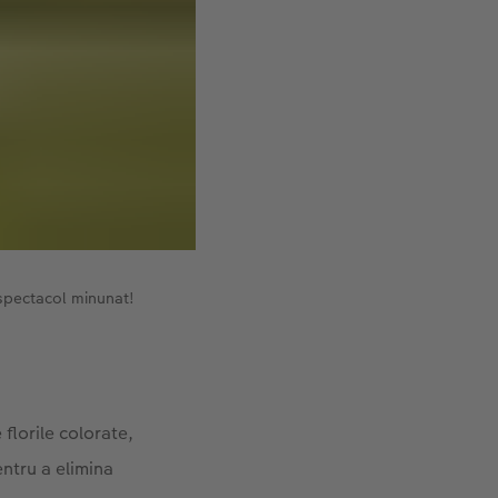
 spectacol minunat!
 florile colorate,
entru a elimina