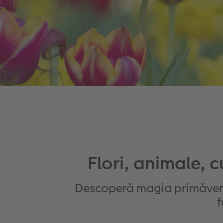
Flori, animale, c
Descoperă magia primăverii
f