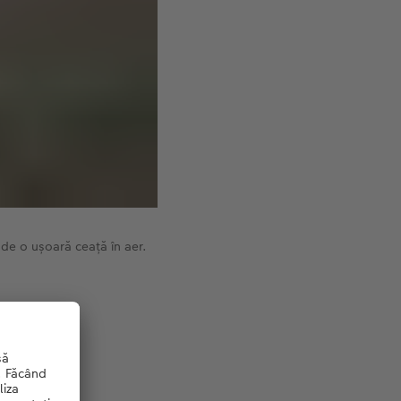
de o ușoară ceață în aer.
rafia ta