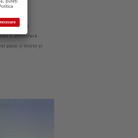
reme pentru a
 tale o atmosferă
t pace și liniște și