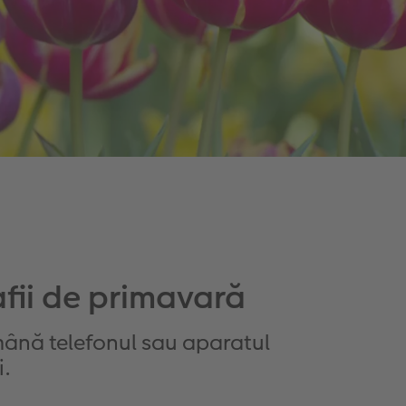
rafii de primavară
mână telefonul sau aparatul
i.