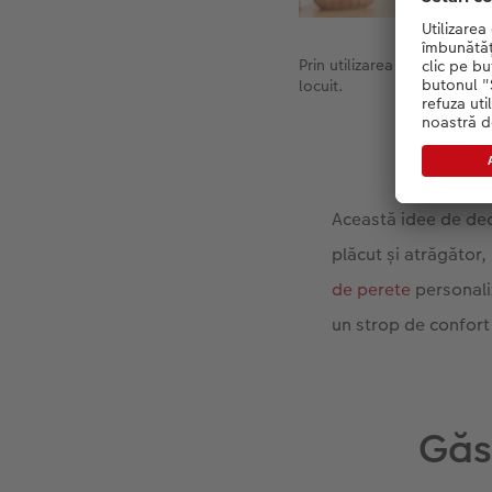
Prin utilizarea suprafețelor
locuit.
Această idee de dec
plăcut și atrăgător,
de perete
personaliz
un strop de confort 
Găsi