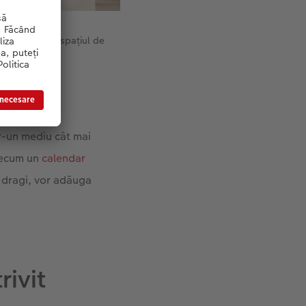
i delimitat de spațiul de
r-un mediu cât mai
precum un
calendar
i dragi, vor adăuga
rivit