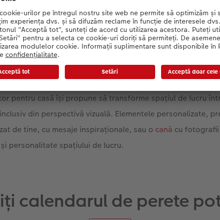
 organice și a culorilor delicate pentru pereți, biroul de acasă poate f
or pentru casă își propune să transforme spațiul de lucru înt
 inclusiv din perspectivă vizuală. Elementele personalizate, 
at de tine, cu mesaje inspiraționale, sau o
cană
cu fotografi
și personalitate spațiului de lucru.
ți calendarul de perete pot