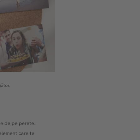
gător.
te de pe perete.
 element care te