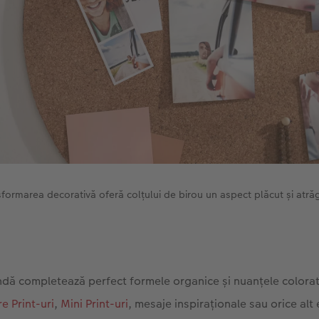
formarea decorativă oferă colțului de birou un aspect plăcut și atră
ndă completează perfect formele organice și nuanțele colora
e Print-uri
,
Mini Print-uri
, mesaje inspiraționale sau orice alt