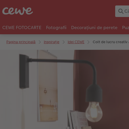
CEWE FOTOCARTE
Fotografii
Decorațiuni de perete
Puz
Pagina principală
Inspirație
Idei CEWE
Colt de lucru creativ 