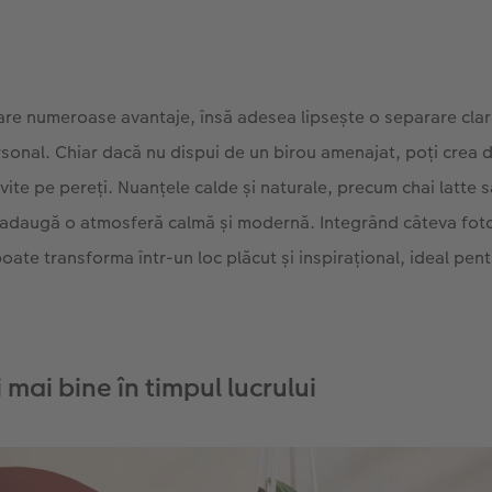
are numeroase avantaje, însă adesea lipsește o separare clară
ersonal. Chiar dacă nu dispui de un birou amenajat, poți crea d
ivite pe pereți. Nuanțele calde și naturale, precum chai latte 
adaugă o atmosferă calmă și modernă. Integrând câteva foto
poate transforma într-un loc plăcut și inspirațional, ideal pent
 mai bine în timpul lucrului