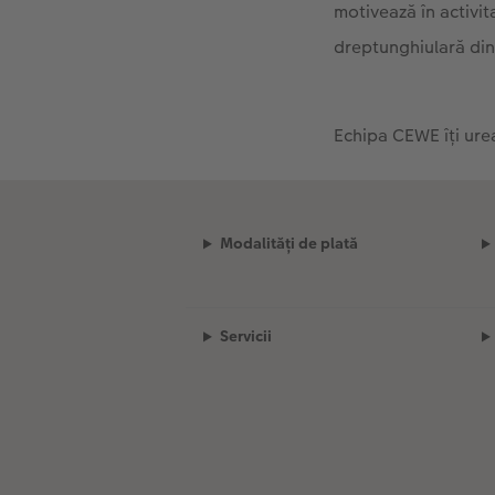
motivează în activit
dreptunghiulară din
Echipa CEWE îți urea
Modalități de plată
Servicii