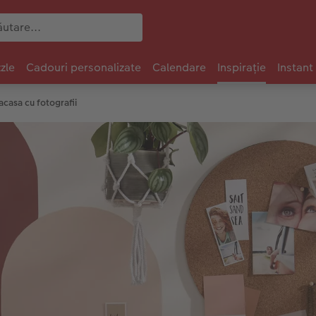
zle
Cadouri personalizate
Calendare
Inspirație
Instant
acasa cu fotografii