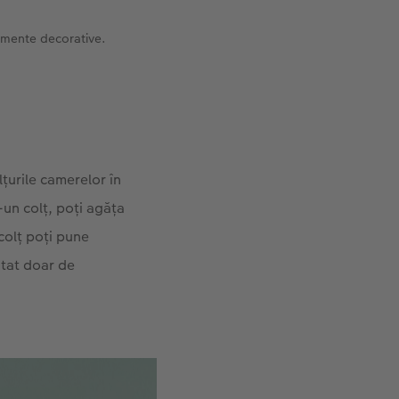
lemente decorative.
lțurile camerelor în
-un colț, poți agăța
 colț poți pune
itat doar de