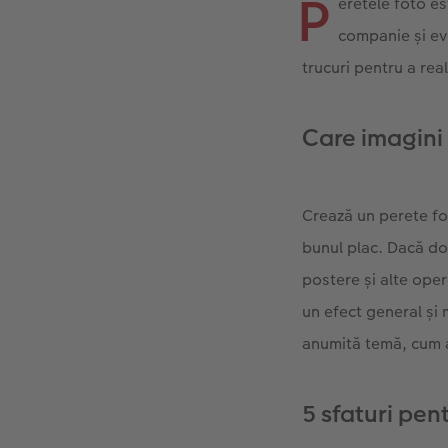
P
eretele foto es
companie și eve
trucuri pentru a rea
Care imagini
Crează un perete fo
bunul plac. Dacă do
postere și alte oper
un efect general și 
anumită temă, cum a
5 sfaturi pen