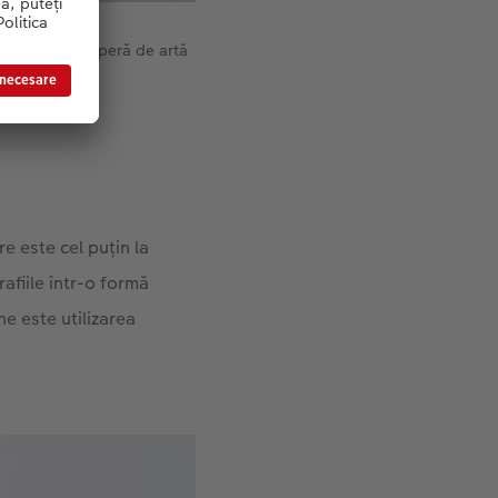
tru a crea o operă de artă
re este cel puțin la
rafiile într-o formă
ne este utilizarea