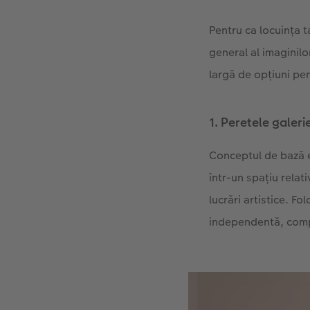
Pentru ca locuința t
general al imaginil
largă de opțiuni pen
1. Peretele galerie
Conceptul de bază e
într-un spațiu relat
lucrări artistice. F
independentă, comp