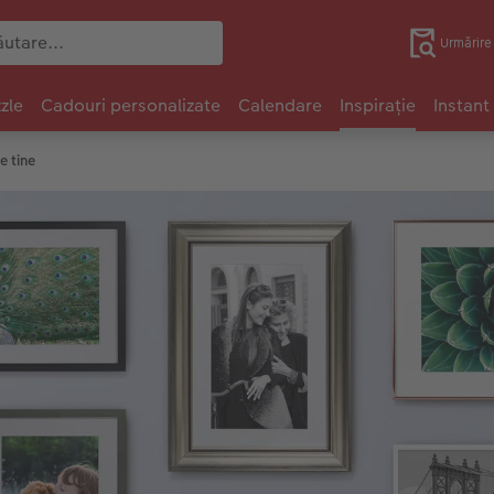
Urmărir
zle
Cadouri personalizate
Calendare
Inspirație
Instant
e tine