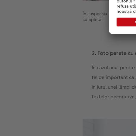
În suspensia Petersburg (s
completă.
2. Foto perete cu
În cazul unui perete 
fel de important ca 
în jurul unei lămpi 
textelor decorative