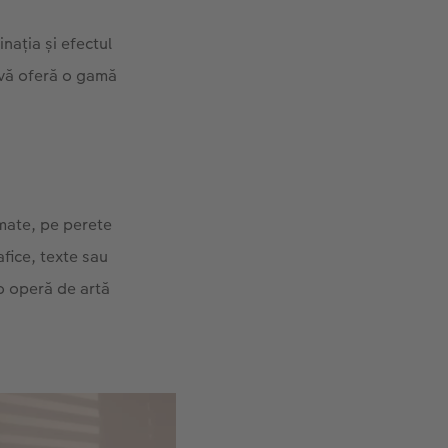
nația și efectul
e vă oferă o gamă
ămate, pe perete
afice, texte sau
 o operă de artă