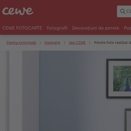
CEWE FOTOCARTE
Fotografii
Decorațiuni de perete
Puz
Pagina principală
Inspirație
Idei CEWE
Perete foto realizat d