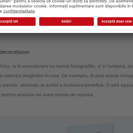
au suspensia de salon), diferite imagini înrămate sunt combinate pen
 decorațiune:
foto, ia în considerare nu numai fotografiile, ci și fundalul, ca
și selecția imaginilor în sine. De exemplu, îți poți aranja fotog
de perete, oferindu-le astfel o iluminare benefică. O altă opțiu
, pentru aceasta vei avea nevoie de vopsea.