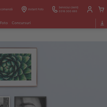
Serviciul clienți
e comandă
Instant Foto
0316 300 693
 Foto
Concursuri