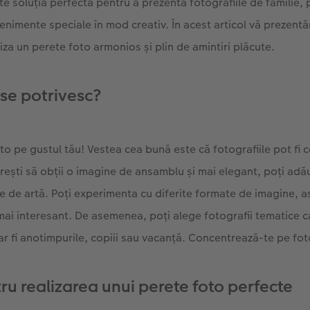
te soluția perfectă pentru a prezenta fotografiile de familie, 
nimente speciale în mod creativ. În acest articol vă prezentă
liza un perete foto armonios și plin de amintiri plăcute.
 se potrivesc?
to pe gustul tău! Vestea cea bună este că fotografiile pot fi
rești să obții o imagine de ansamblu și mai elegant, poți adău
e de artă. Poți experimenta cu diferite formate de imagine, ast
mai interesant. De asemenea, poți alege fotografii tematice ca
r fi anotimpurile, copiii sau vacanță. Concentrează-te pe foto
tru realizarea unui perete foto perfecte