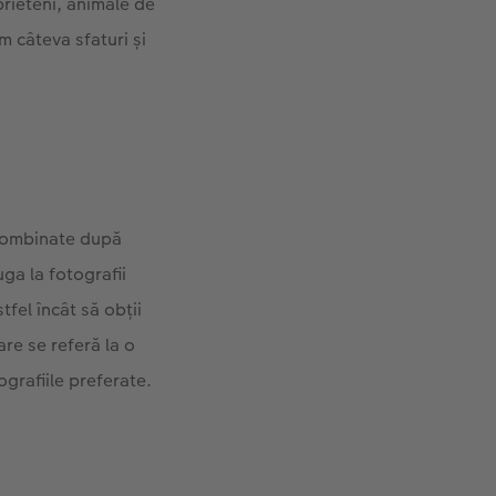
prieteni, animale de
m câteva sfaturi și
 combinate după
ga la fotografii
fel încât să obții
re se referă la o
grafiile preferate.