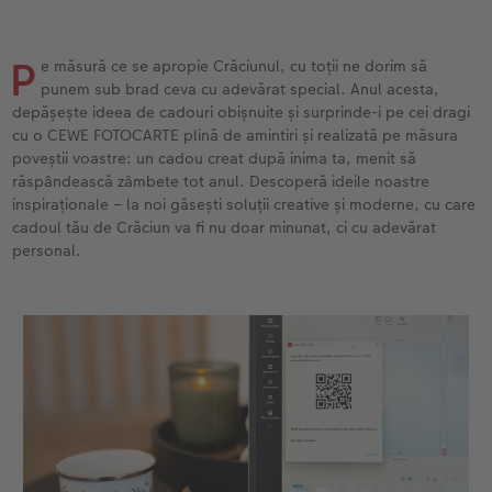
Exemplele clienților
Nature Prints
Fotografie Aludibond
Felicitări
Povești CEWE
Cum funcționează
Dimensiunea imaginii
Galerie foto
Lumea animalelor de companie
Idei cadouri unice
P
e măsură ce se apropie Crăciunul, cu toții ne dorim să
punem sub brad ceva cu adevărat special. Anul acesta,
depășește ideea de cadouri obișnuite și surprinde-i pe cei dragi
CEWE FOTOCARTE Kids
Poster Premium
Fotografie pe Forex
Rechizite școlare și de birou
Idei de cadouri pentru cei dragi
 CEWE
cu o CEWE FOTOCARTE plină de amintiri și realizată pe măsura
poveștii voastre: un cadou creat după inima ta, menit să
CEWE FOTOCARTE Art Collection
Art Prints
Panou de întâmpinare nuntă
Cutii de cadou
Interviuri
răspândească zâmbete tot anul. Descoperă ideile noastre
inspiraționale – la noi găsești soluții creative și moderne, cu care
Accesorii
Fotografii standard
Baghete pentru poster
Textile
Călătorie
cadoul tău de Crăciun va fi nu doar minunat, ci cu adevărat
personal.
Cutii cu fotografii
Hexxas
Art Prints
Nuntă
Set fotografii
Fotografie pe lemn
Calendare foto
Absolvire
Fotosticker
Decorațiuni de perete din mai multe părți
CEWE FOTOCARTE Kids
Instant Foto
Colaje foto
Sticker instant
Bandă foto