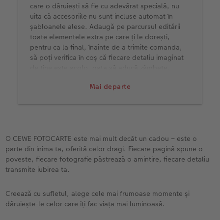
care o dăruiești să fie cu adevărat specială, nu
uita că accesoriile nu sunt incluse automat în
șabloanele alese. Adaugă pe parcursul editării
toate elementele extra pe care ți le dorești,
pentru ca la final, înainte de a trimite comanda,
să poți verifica în coș că fiecare detaliu imaginat
de tine este acolo, gata să aducă zâmbete.
Mai departe
O CEWE FOTOCARTE este mai mult decât un cadou – este o
parte din inima ta, oferită celor dragi. Fiecare pagină spune o
poveste, fiecare fotografie păstrează o amintire, fiecare detaliu
transmite iubirea ta.
Creează cu sufletul, alege cele mai frumoase momente și
dăruiește-le celor care îți fac viața mai luminoasă.