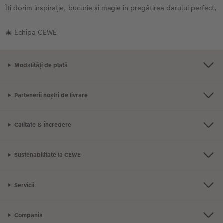
Îți dorim inspirație, bucurie și magie în pregătirea darului perfect,
🎄 Echipa CEWE
Modalități de plată
Partenerii noștri de livrare
Calitate & Încredere
Sustenabilitate la CEWE
Servicii
Compania