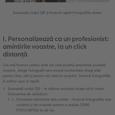
Accesorii
Fotografii retro XXL
Scanează codul QR și încarcă rapid fotografiile alese.
Accesorii
I. Personalizează ca un profesionist:
amintirile voastre, la un click
distanță
Cel mai frumos cadou este cel care poartă amprenta poveștii
voastre. Alege fotografii care evocă momentele dragi atât
pentru tine, cât și pentru cel care le va primi. Încarcă fotografiile
în editor ușor și rapid:
Scanează codul QR – în câteva secunde începi să-ți creezi
fotocartea de sărbători.
Folosește albumele tale online – încarcă fotografiile tale
oricând și de oriunde pentru a realiza CEWE
FOTOCARTEA ta de vis.