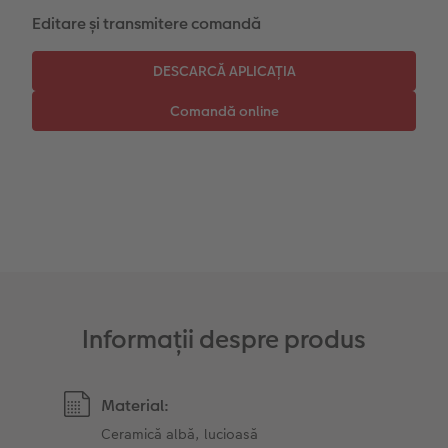
Editare și transmitere comandă
Instant Foto
Colaje foto
Sticker instant
Bandă foto
Accesorii
Fotografii retro XXL
Accesorii
Informații despre produs
Material:
Ceramică albă, lucioasă