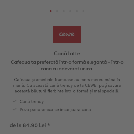
Pas cu Pas editare fotocarte anuar
Fotografii mari pe hârtie foto
Poster cu hartă
Foto magneți
Accesorii
Sfaturi fotografiere
Șabloane pentru fotocarte
Little Prints
Fotografie pe sticlă acrilică
Decorațiuni
Noutăți
Exemplele clienților
Nature Prints
Fotografie Aludibond
Felicitări
Povești CEWE
Cum funcționează
Dimensiunea imaginii
Galerie foto
Lumea animalelor de companie
Idei cadouri unice
Cană latte
CEWE FOTOCARTE Kids
Poster Premium
Fotografie pe Forex
Rechizite școlare și de birou
Idei de cadouri pentru cei dragi
Cafeaua ta preferată într-o formă elegantă – într-o
 CEWE
cană cu adevărat unică.
CEWE FOTOCARTE Art Collection
Art Prints
Panou de întâmpinare nuntă
Cutii de cadou
Interviuri
Cafeaua și amintirile frumoase au mers mereu mână în
mână. Cu această cană trendy de la CEWE, poți savura
Accesorii
Fotografii standard
Baghete pentru poster
Textile
Călătorie
această băutură fierbinte într-o formă și mai specială.
Cană trendy
Cutii cu fotografii
Hexxas
Art Prints
Nuntă
Poză panoramică ce înconjoară cana
Set fotografii
Fotografie pe lemn
Calendare foto
Absolvire
de la 84.90 Lei
*
Fotosticker
Decorațiuni de perete din mai multe părți
CEWE FOTOCARTE Kids