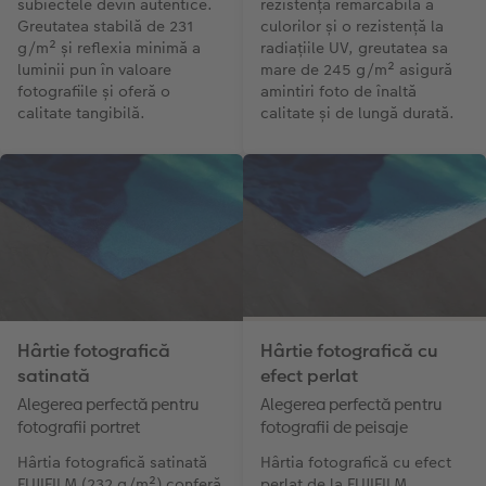
subiectele devin autentice.
rezistență remarcabilă a
Greutatea stabilă de 231
culorilor și o rezistență la
g/m² și reflexia minimă a
radiațiile UV, greutatea sa
luminii pun în valoare
mare de 245 g/m² asigură
fotografiile și oferă o
amintiri foto de înaltă
calitate tangibilă.
calitate și de lungă durată.
Hârtie fotografică
Hârtie fotografică cu
satinată
efect perlat
Alegerea perfectă pentru
Alegerea perfectă pentru
fotografii portret
fotografii de peisaje
Hârtia fotografică satinată
Hârtia fotografică cu efect
FUJIFILM (232 g/m²) conferă
perlat de la FUJIFILM