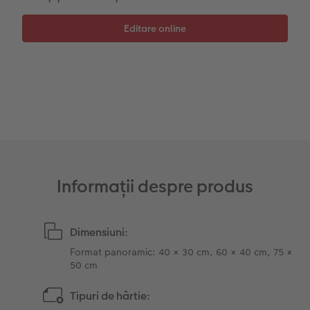
Accesorii
Fotografii retro XXL
Accesorii
Informații despre produs
Dimensiuni:
Format panoramic: 40 × 30 cm, 60 × 40 cm, 75 ×
50 cm
Tipuri de hârtie: