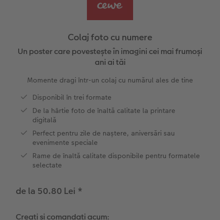
Exemplele clienților
Nature Prints
Fotografie Aludibond
Felicitări
Povești CEWE
Cum funcționează
Dimensiunea imaginii
Galerie foto
Lumea animalelor de companie
Idei cadouri unice
Colaj foto cu numere
CEWE FOTOCARTE Kids
Poster Premium
Fotografie pe Forex
Rechizite școlare și de birou
Idei de cadouri pentru cei dragi
Un poster care povestește în imagini cei mai frumoși
 CEWE
ani ai tăi
CEWE FOTOCARTE Art Collection
Art Prints
Panou de întâmpinare nuntă
Cutii de cadou
Interviuri
Momente dragi într-un colaj cu numărul ales de tine
Disponibil în trei formate
Accesorii
Fotografii standard
Baghete pentru poster
Textile
Călătorie
De la hârtie foto de înaltă calitate la printare
digitală
Cutii cu fotografii
Hexxas
Art Prints
Nuntă
Perfect pentru zile de naștere, aniversări sau
evenimente speciale
Set fotografii
Fotografie pe lemn
Calendare foto
Absolvire
Rame de înaltă calitate disponibile pentru formatele
selectate
Fotosticker
Decorațiuni de perete din mai multe părți
CEWE FOTOCARTE Kids
de la 50.80 Lei
*
Instant Foto
Colaje foto
Sticker instant
Bandă foto
Creați și comandați acum: