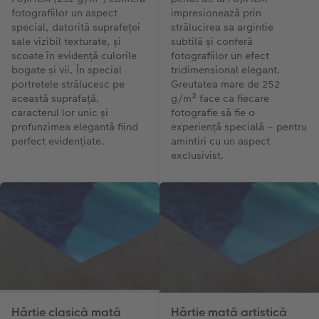
fotografiilor un aspect
impresionează prin
special, datorită suprafeței
strălucirea sa argintie
sale vizibil texturate, și
subtilă și conferă
scoate în evidență culorile
fotografiilor un efect
bogate și vii. În special
tridimensional elegant.
portretele strălucesc pe
Greutatea mare de 252
această suprafață,
g/m² face ca fiecare
caracterul lor unic și
fotografie să fie o
profunzimea elegantă fiind
experiență specială – pentru
perfect evidențiate.
amintiri cu un aspect
exclusivist.
Hârtie clasică mată
Hârtie mată artistică