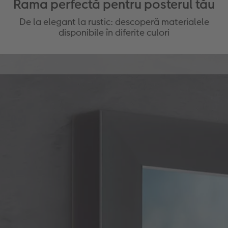
Rama perfectă pentru posterul tău
De la elegant la rustic: descoperă materialele
disponibile în diferite culori
Efect rustic & călduros
Scoateți în evidență posterul premium într-un mod
special cu o ramă de galerie cu sau fără
passepartout, așa cum vă place. Creați un aspect
general natural.