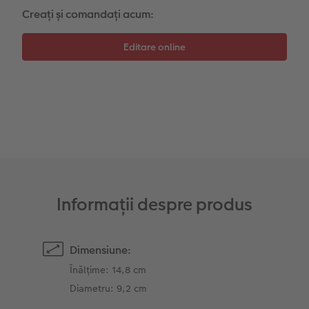
Creați și comandați acum:
Accesorii
Fotografii retro XXL
Accesorii
Informații despre produs
Dimensiune:
Înălțime: 14,8 cm
Diametru: 9,2 cm