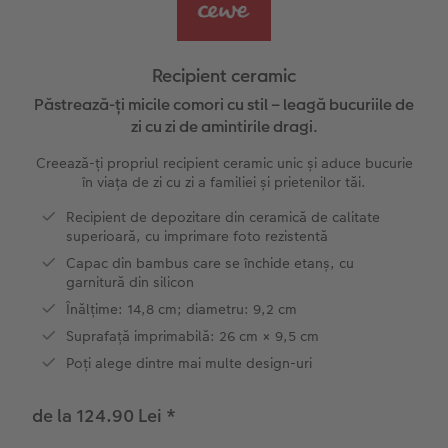
Exemplele clienților
Nature Prints
Fotografie Aludibond
Felicitări
Povești CEWE
Cum funcționează
Dimensiunea imaginii
Galerie foto
Lumea animalelor de companie
Idei cadouri unice
Recipient ceramic
CEWE FOTOCARTE Kids
Poster Premium
Fotografie pe Forex
Rechizite școlare și de birou
Idei de cadouri pentru cei dragi
Păstrează-ți micile comori cu stil – leagă bucuriile de
 CEWE
zi cu zi de amintirile dragi.
CEWE FOTOCARTE Art Collection
Art Prints
Panou de întâmpinare nuntă
Cutii de cadou
Interviuri
Creează-ți propriul recipient ceramic unic și aduce bucurie
în viața de zi cu zi a familiei și prietenilor tăi.
Accesorii
Fotografii standard
Baghete pentru poster
Textile
Călătorie
Recipient de depozitare din ceramică de calitate
superioară, cu imprimare foto rezistentă
Cutii cu fotografii
Hexxas
Art Prints
Nuntă
Capac din bambus care se închide etanș, cu
garnitură din silicon
Set fotografii
Fotografie pe lemn
Calendare foto
Absolvire
Înălțime: 14,8 cm; diametru: 9,2 cm
Suprafață imprimabilă: 26 cm × 9,5 cm
Fotosticker
Decorațiuni de perete din mai multe părți
CEWE FOTOCARTE Kids
Poți alege dintre mai multe design-uri
Instant Foto
Colaje foto
de la 124.90 Lei
*
Sticker instant
Bandă foto