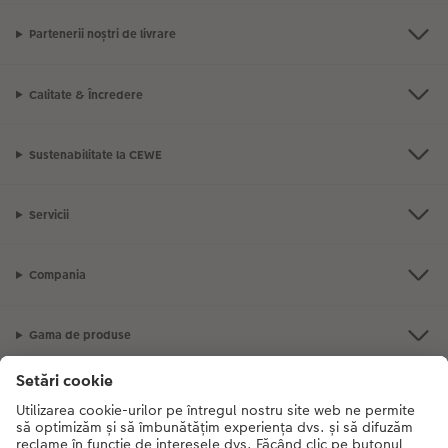
Partenerii noștri de livrare
Calitate & Încredere
Sustenabilitate la CEWE
Servicii
Compania
Gama de produse
CEWE Fotolumea