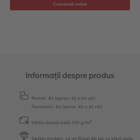
Instant Foto
Colaje foto
Sticker instant
Bandă foto
Accesorii
Fotografii retro XXL
Accesorii
Informații despre produs
Portret: A2 (aprox. 42 x 60 cm)
Panoramic: A2 (aprox. 60 x 42 cm)
Hârtie clasică mată 250 g/m²
Design modern, cu un finisaj din lac cu efect auriu