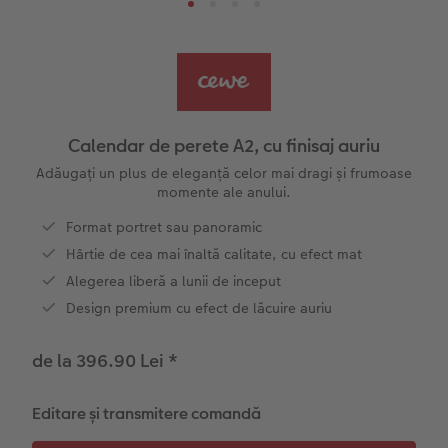
Șabloane pentru fotocarte
Little Prints
Fotografie pe sticlă acrilică
Decorațiuni
Noutăți
Exemplele clienților
Nature Prints
Fotografie Aludibond
Felicitări
Povești CEWE
Cum funcționează
Dimensiunea imaginii
Galerie foto
Lumea animalelor de companie
Idei cadouri unice
Calendar de perete A2, cu finisaj auriu
CEWE FOTOCARTE Kids
Poster Premium
Fotografie pe Forex
Rechizite școlare și de birou
Idei de cadouri pentru cei dragi
Adăugați un plus de eleganță celor mai dragi și frumoase
 CEWE
momente ale anului.
CEWE FOTOCARTE Art Collection
Art Prints
Panou de întâmpinare nuntă
Cutii de cadou
Interviuri
Format portret sau panoramic
Hârtie de cea mai înaltă calitate, cu efect mat
Accesorii
Fotografii standard
Baghete pentru poster
Textile
Călătorie
Alegerea liberă a lunii de inceput
Design premium cu efect de lăcuire auriu
Cutii cu fotografii
Hexxas
Art Prints
Nuntă
de la 396.90 Lei
*
Set fotografii
Fotografie pe lemn
Calendare foto
Absolvire
Editare și transmitere comandă
Fotosticker
Decorațiuni de perete din mai multe părți
CEWE FOTOCARTE Kids