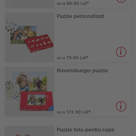
99.90 Lei
*
de la
Accesorii
Fotografii retro XXL
Puzzle personalizat
Accesorii
75.90 Lei
*
de la
Ravensburger puzzle
173.90 Lei
*
de la
Puzzle foto pentru copii