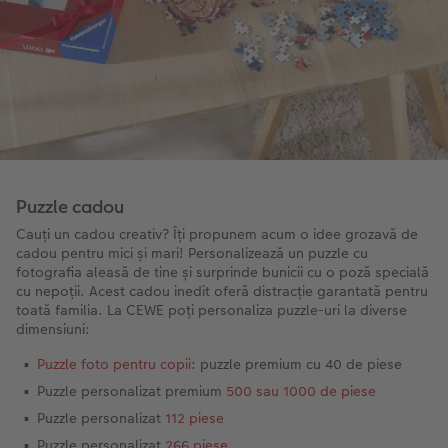
Puzzle cadou
Cauți un cadou creativ? Îți propunem acum o idee grozavă de
cadou pentru mici și mari! Personalizează un puzzle cu
fotografia aleasă de tine și surprinde bunicii cu o poză specială
cu nepoții. Acest cadou inedit oferă distracție garantată pentru
toată familia. La CEWE poți personaliza puzzle-uri la diverse
dimensiuni:
Puzzle foto pentru copii
: puzzle premium cu 40 de piese
Puzzle personalizat premium
500 sau 1000 de piese
Puzzle personalizat
112 piese
Puzzle personalizat
266 piese