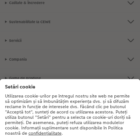
Calitate & Încredere
Sustenabilitate la CEWE
Servicii
Compania
Gama de produse
CEWE Fotolumea