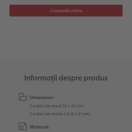
Sticker instant
Bandă foto
Accesorii
Fotografii retro XXL
Accesorii
Informații despre produs
Dimensiuni:
Carduri de masă (5 x 10 cm)
Carduri de meniu (14,8 x 21 cm)
Material: