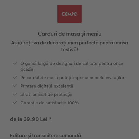
Exemplele clienților
Nature Prints
Fotografie Aludibond
Felicitări
Povești CEWE
Cum funcționează
Dimensiunea imaginii
Galerie foto
Lumea animalelor de companie
Idei cadouri unice
Carduri de masă și meniu
CEWE FOTOCARTE Kids
Poster Premium
Fotografie pe Forex
Rechizite școlare și de birou
Idei de cadouri pentru cei dragi
Asigurați-vă de decorațiunea perfectă pentru masa
 CEWE
festivă!
CEWE FOTOCARTE Art Collection
Art Prints
Panou de întâmpinare nuntă
Cutii de cadou
Interviuri
O gamă largă de designuri de calitate pentru orice
ocazie
Accesorii
Fotografii standard
Baghete pentru poster
Textile
Călătorie
Pe cardul de masă puteți imprima numele invitaților
Printare digitală excelentă
Cutii cu fotografii
Hexxas
Art Prints
Nuntă
Strat laminat de protecție
Set fotografii
Fotografie pe lemn
Calendare foto
Absolvire
Garanție de satisfacție 100%
Fotosticker
Decorațiuni de perete din mai multe părți
CEWE FOTOCARTE Kids
de la 39.90 Lei
*
Instant Foto
Colaje foto
Editare și transmitere comandă