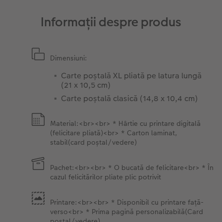
Sticker instant
Bandă foto
Informații despre produs
Accesorii
Fotografii retro XXL
Dimensiuni:
Accesorii
Carte poștală XL pliată pe latura lungă
(21 x 10,5 cm)
Carte poștală clasică (14,8 x 10,4 cm)
Material:<br><br> * Hârtie cu printare digitală
(felicitare pliată)<br> * Carton laminat,
stabil(card poștal/vedere)
Pachet:<br><br> * O bucată de felicitare<br> * În
cazul felicitărilor pliate plic potrivit
Printare:<br><br> * Disponibil cu printare față-
verso<br> * Prima pagină personalizabilă(Card
poștal/vedere)