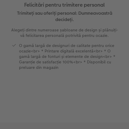
Felicitări pentru trimitere personal
Exemplele clienților
Nature Prints
Fotografie Aludibond
Felicitări
Povești CEWE
Trimiteți sau oferiți personal: Dumneavoastră
decideți.
Cum funcționează
Dimensiunea imaginii
Galerie foto
Lumea animalelor de companie
Idei cadouri unice
Alegeți dintre numeroase șabloane de design și plănuiți-
vă felicitarea personală potrivită pentru ocazie.
CEWE FOTOCARTE Kids
Poster Premium
Fotografie pe Forex
Rechizite școlare și de birou
Idei de cadouri pentru cei dragi
 CEWE
O gamă largă de designuri de calitate pentru orice
ocazie<br> * Printare digitală excelentă<br> * O
CEWE FOTOCARTE Art Collection
Art Prints
Panou de întâmpinare nuntă
Cutii de cadou
Interviuri
gamă largă de fonturi și elemente de design<br> *
Garanție de satisfacție 100%<br> * Disponibil cu
Accesorii
Fotografii standard
Baghete pentru poster
Textile
Călătorie
preluare din magazin
Cutii cu fotografii
Hexxas
Art Prints
Nuntă
Set fotografii
Fotografie pe lemn
Calendare foto
Absolvire
Fotosticker
Decorațiuni de perete din mai multe părți
CEWE FOTOCARTE Kids
Instant Foto
Colaje foto