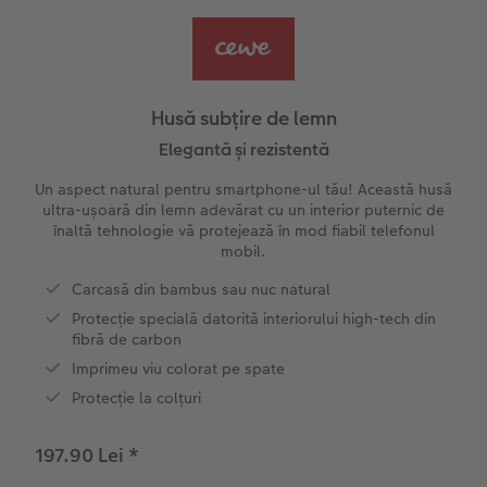
Exemplele clienților
Nature Prints
Fotografie Aludibond
Felicitări
Povești CEWE
Cum funcționează
Dimensiunea imaginii
Galerie foto
Lumea animalelor de companie
Idei cadouri unice
Husă subțire de lemn
CEWE FOTOCARTE Kids
Poster Premium
Fotografie pe Forex
Rechizite școlare și de birou
Idei de cadouri pentru cei dragi
Elegantă și rezistentă
 CEWE
Un aspect natural pentru smartphone-ul tău! Această husă
CEWE FOTOCARTE Art Collection
Art Prints
Panou de întâmpinare nuntă
Cutii de cadou
Interviuri
ultra-ușoară din lemn adevărat cu un interior puternic de
înaltă tehnologie vă protejează în mod fiabil telefonul
mobil.
Accesorii
Fotografii standard
Baghete pentru poster
Textile
Călătorie
Carcasă din bambus sau nuc natural
Cutii cu fotografii
Hexxas
Art Prints
Nuntă
Protecție specială datorită interiorului high-tech din
fibră de carbon
Set fotografii
Fotografie pe lemn
Calendare foto
Absolvire
Imprimeu viu colorat pe spate
Protecție la colțuri
Fotosticker
Decorațiuni de perete din mai multe părți
CEWE FOTOCARTE Kids
197.90 Lei
*
Instant Foto
Colaje foto