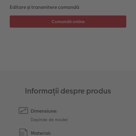
Editare și transmitere comandă
Sticker instant
Bandă foto
Accesorii
Fotografii retro XXL
Accesorii
Informații despre produs
Dimensiune:
Depinde de model
Material: