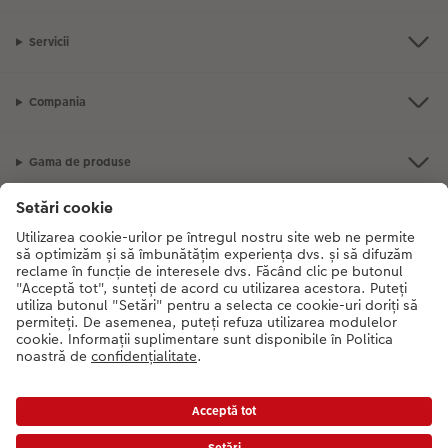
Servicii
Compania
Gama de produse
CEWE Fotolumea
Dacă aveți întrebări despre serviciile noastre sau comanda dvs., vă rugăm
să ne contactati telefonic:
0316 300 693
De luni până duminică: 09:00 -
17:30