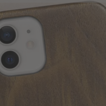
Husă slim din lemn - Nuc
Proiectează-ți propria husă subțire din lemn de