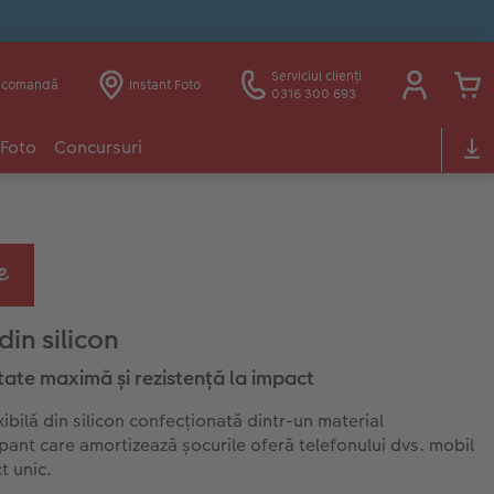
Serviciul clienți
e comandă
Instant Foto
0316 300 693
 Foto
Concursuri
din silicon
itate maximă și rezistență la impact
ibilă din silicon confecționată dintr-un material
pant care amortizează șocurile oferă telefonului dvs. mobil
t unic.