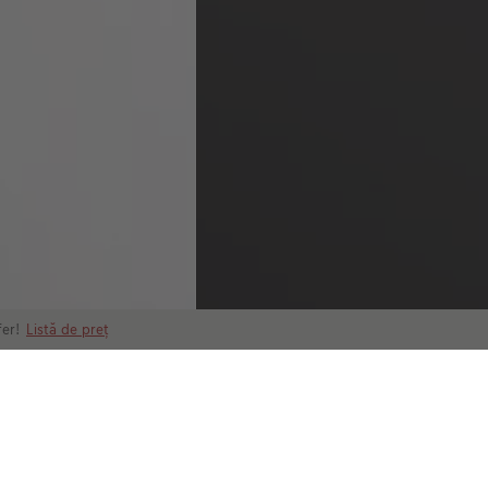
fer!
Listă de preț