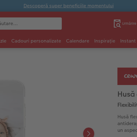
Descoperă super beneficiile momentului
Urmărir
zle
Cadouri personalizate
Calendare
Inspirație
Instant
Husă 
Flexibil
Husă flex
antidera
un aspec