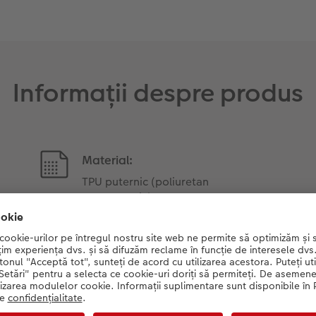
Informații despre produs
Material:
TPU puternic (poliuretan
termoplastic)