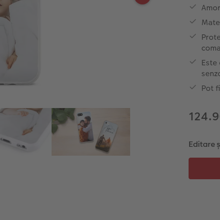
Amort
Mater
Prote
com
Este
senzo
Pot f
124.9
Editare 