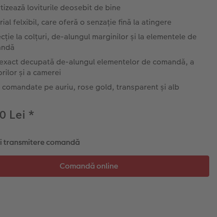
izează loviturile deosebit de bine
ial felxibil, care oferă o senzație fină la atingere
cție la colțuri, de-alungul marginilor și la elementele de
andă
 exact decupată de-alungul elementelor de comandă, a
rilor și a camerei
i comandate pe auriu, rose gold, transparent și alb
0 Lei
*
și transmitere comandă