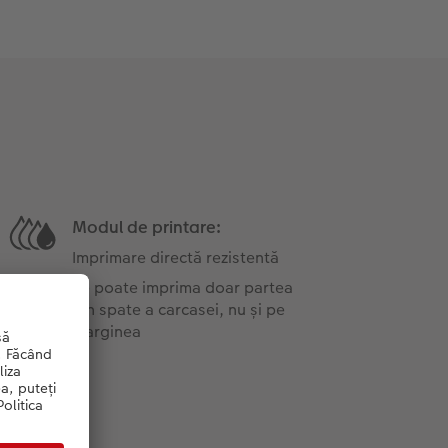
Modul de printare:
Imprimare directă rezistentă
Se poate imprima doar partea
din spate a carcasei, nu și pe
marginea