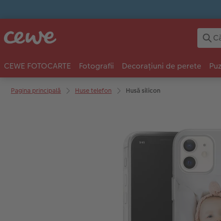
CEWE FOTOCARTE
Fotografii
Decorațiuni de perete
Puz
Pagina principală
Huse telefon
Husă silicon