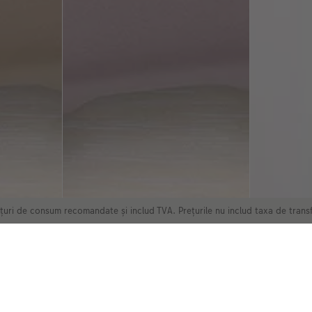
ețuri de consum recomandate și includ TVA. Prețurile nu includ taxa de trans