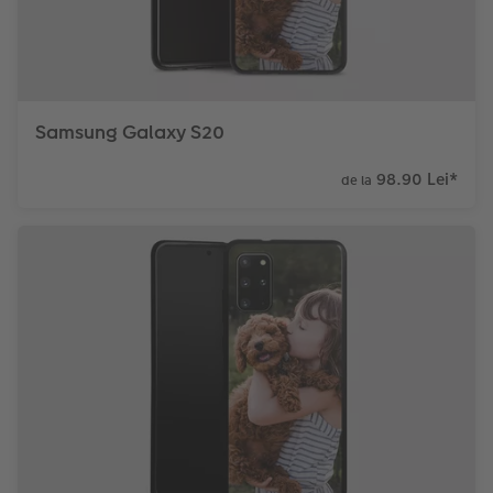
Sticker instant
Bandă foto
Accesorii
Fotografii retro XXL
Samsung Galaxy S20
Accesorii
98.90 Lei
*
de la