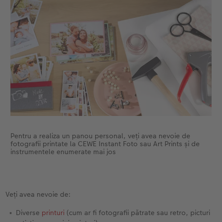
Accesorii
Fotografii retro XXL
Accesorii
Pentru a realiza un panou personal, veți avea nevoie de
fotografii printate la CEWE Instant Foto sau Art Prints și de
instrumentele enumerate mai jos
Veți avea nevoie de:
Diverse
printuri
(cum ar fi fotografii pătrate sau retro, picturi