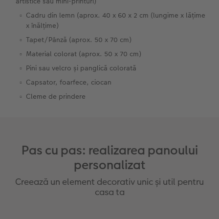
artistice sau mini-printuri)
Cadru din lemn (aprox. 40 x 60 x 2 cm (lungime x lățime
x înălțime)
Tapet/Pânză (aprox. 50 x 70 cm)
Material colorat (aprox. 50 x 70 cm)
Pini sau velcro și panglică colorată
Capsator, foarfece, ciocan
Cleme de prindere
Pas cu pas: realizarea panoului
personalizat
Creează un element decorativ unic și util pentru
casa ta