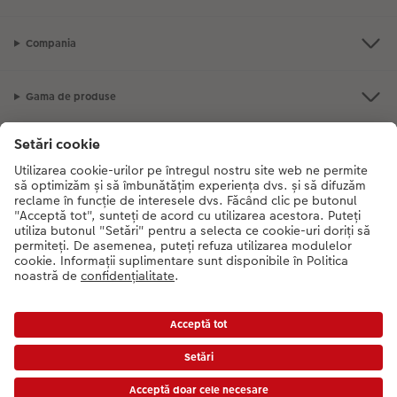
Compania
Gama de produse
CEWE Fotolumea
Dacă aveți întrebări despre serviciile noastre sau comanda dvs., vă rugăm
să ne contactati telefonic:
0316 300 693
De luni până duminică: 09:00 -
17:30