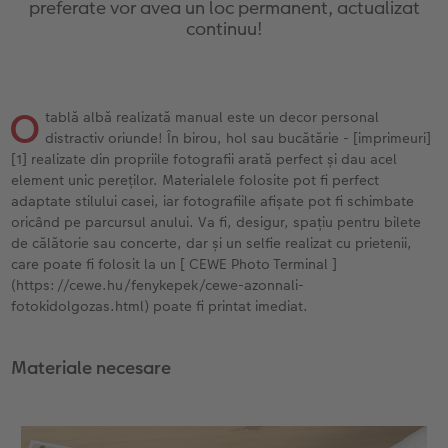
preferate vor avea un loc permanent, actualizat
Exemplele clienților
Nature Prints
Fotografie Aludibond
Felicitări
Povești CEWE
continuu!
Cum funcționează
Dimensiunea imaginii
Galerie foto
Lumea animalelor de companie
Idei cadouri unice
CEWE FOTOCARTE Kids
Poster Premium
Fotografie pe Forex
Rechizite școlare și de birou
Idei de cadouri pentru cei dragi
O
tablă albă realizată manual este un decor personal
 CEWE
distractiv oriunde! În birou, hol sau bucătărie - [imprimeuri]
CEWE FOTOCARTE Art Collection
Art Prints
Panou de întâmpinare nuntă
Cutii de cadou
Interviuri
[1] realizate din propriile fotografii arată perfect și dau acel
element unic pereților. Materialele folosite pot fi perfect
Accesorii
Fotografii standard
Baghete pentru poster
Textile
Călătorie
adaptate stilului casei, iar fotografiile afișate pot fi schimbate
oricând pe parcursul anului. Va fi, desigur, spațiu pentru bilete
de călătorie sau concerte, dar și un selfie realizat cu prietenii,
Cutii cu fotografii
Hexxas
Art Prints
Nuntă
care poate fi folosit la un [ CEWE Photo Terminal ]
(https://cewe.hu/fenykepek/cewe-azonnali-
Set fotografii
Fotografie pe lemn
Calendare foto
Absolvire
fotokidolgozas.html) poate fi printat imediat.
Fotosticker
Decorațiuni de perete din mai multe părți
CEWE FOTOCARTE Kids
Materiale necesare
Instant Foto
Colaje foto
Sticker instant
Bandă foto