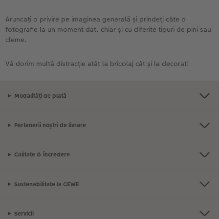
Aruncați o privire pe imaginea generală și prindeți câte o
fotografie la un moment dat, chiar și cu diferite tipuri de pini sau
cleme.
Vă dorim multă distracție atât la bricolaj cât și la decorat!
Modalități de plată
Partenerii noștri de livrare
Calitate & Încredere
Sustenabilitate la CEWE
Servicii