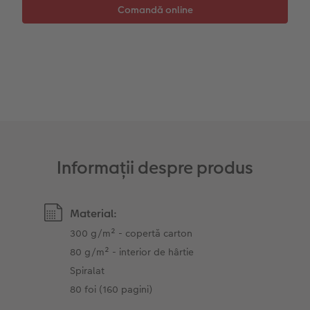
Sticker instant
Bandă foto
Accesorii
Fotografii retro XXL
Accesorii
Informații despre produs
Material:
300 g/m² - copertă carton
80 g/m² - interior de hârtie
Spiralat
80 foi (160 pagini)