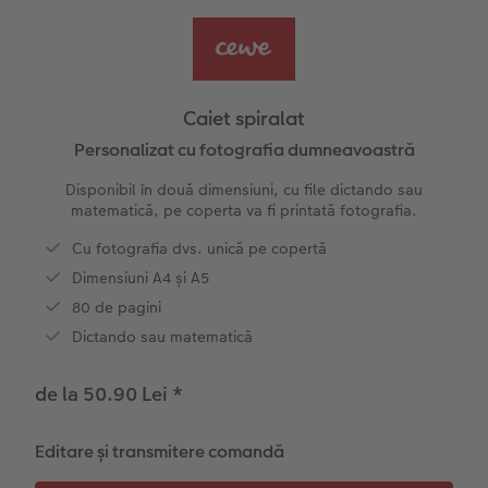
Exemplele clienților
Nature Prints
Fotografie Aludibond
Felicitări
Povești CEWE
Cum funcționează
Dimensiunea imaginii
Galerie foto
Lumea animalelor de companie
Idei cadouri unice
Caiet spiralat
CEWE FOTOCARTE Kids
Poster Premium
Fotografie pe Forex
Idei de cadouri pentru cei dragi
Rechizite școlare și de birou
Personalizat cu fotografia dumneavoastră
 CEWE
Disponibil în două dimensiuni, cu file dictando sau
CEWE FOTOCARTE Art Collection
Art Prints
Panou de întâmpinare nuntă
Cutii de cadou
Interviuri
matematică, pe coperta va fi printată fotografia.
Cu fotografia dvs. unică pe copertă
Accesorii
Fotografii standard
Baghete pentru poster
Textile
Călătorie
Dimensiuni A4 și A5
Cutii cu fotografii
Hexxas
Art Prints
Nuntă
80 de pagini
Dictando sau matematică
Set fotografii
Fotografie pe lemn
Calendare foto
Absolvire
de la 50.90 Lei
*
Fotosticker
Decorațiuni de perete din mai multe părți
CEWE FOTOCARTE Kids
Editare și transmitere comandă
Instant Foto
Colaje foto