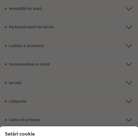
Modalități de plată
Partenerii noștri de livrare
Calitate & Încredere
Sustenabilitate la CEWE
Servicii
Compania
Gama de produse