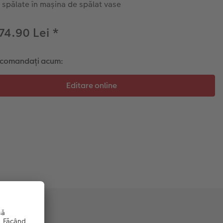
i spălate în mașina de spălat vase
 74.90 Lei
*
i comandați acum: