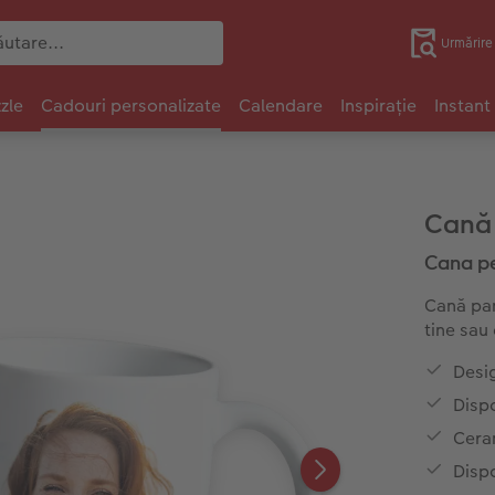
Urmărir
zle
Cadouri personalizate
Calendare
Inspirație
Instant
Cană
Cana per
Cană pan
tine sau 
Desi
Dispo
Ceram
Dispo