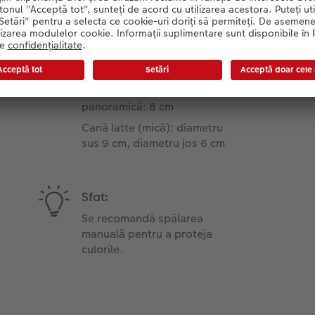
Informații despre produs
Diametru:
Cană cu fotografie
panoramică: 8 cm
Cană latte (mică): diametru
sus 9 cm, diametru jos 6 cm
Sfat:
Se recomandă spălarea
manuală pentru a proteja
culorile.