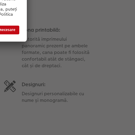
Zona printabilă:
Datorită imprimeului
panoramic prezent pe ambele
formate, cana poate fi folosită
confortabil atât de stângaci,
cât și de dreptaci.
Designuri:
Designuri personalizabile cu
nume și monogramă.