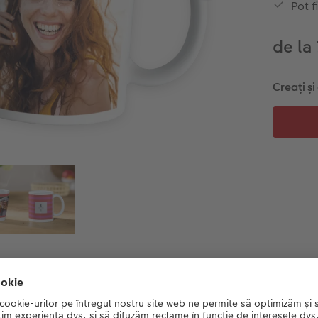
Pot f
de la
Creați ș