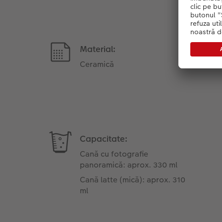
Material:
Ceramică
Capacitate:
Cană cu fotografie
panoramică: aprox. 330 ml
Cană latte (mică): aprox. 310
ml