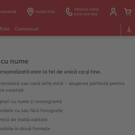
Serviciul clienți
e comandă
Instant Foto
0316 300 693
 Foto
Concursuri
 cu nume
sonalizată este la fel de unică ca și tine.
oramică sau cană latte mică – alegerea perfectă pentru
ca surpriză.
gnuri cu nume și monogramă
nibile cu sau fără fotografie
ică de înaltă calitate
nibile în două formate