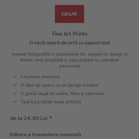
Exemplele clienților
Nature Prints
Fotografie Aludibond
Felicitări
Povești CEWE
Cum funcționează
Dimensiunea imaginii
Galerie foto
Lumea animalelor de companie
Idei cadouri unice
Fine Art Prints
CEWE FOTOCARTE Kids
Poster Premium
Fotografie pe Forex
Rechizite școlare și de birou
Idei de cadouri pentru cei dragi
O mică operă de artă cu aspect mat
 CEWE
Inserați fotografiile în șabloanele lor, alegeți un design și
CEWE FOTOCARTE Art Collection
Art Prints
Panou de întâmpinare nuntă
Cutii de cadou
Interviuri
filtrați: este pregătită o capodoperă cu adevărat
personală
Accesorii
Fotografii standard
Baghete pentru poster
Textile
Călătorie
3 formate moderne
O idee de cadou cu un design modern
Cutii cu fotografii
Hexxas
Nuntă
Art Prints
O gamă largă de cadre, filtre și șabloane
Set fotografii
Fotografie pe lemn
Calendare foto
Absolvire
Tipărit pe hârtie mată artistică
Fotosticker
Decorațiuni de perete din mai multe părți
CEWE FOTOCARTE Kids
de la 24.90 Lei
*
Instant Foto
Colaje foto
Editare și transmitere comandă