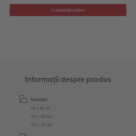
Sticker instant
Bandă foto
Accesorii
Fotografii retro XXL
Accesorii
Informații despre produs
Format:
13 x 18 cm
20 x 20 cm
20 x 30 cm