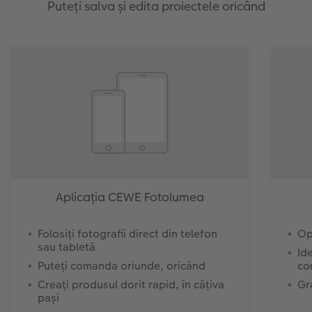
Puteți salva și edita proiectele oricând
Aplicația CEWE Fotolumea
Folosiți fotografii direct din telefon
Op
sau tabletă
Id
Puteți comanda oriunde, oricând
co
Creați produsul dorit rapid, în câțiva
Gr
pași