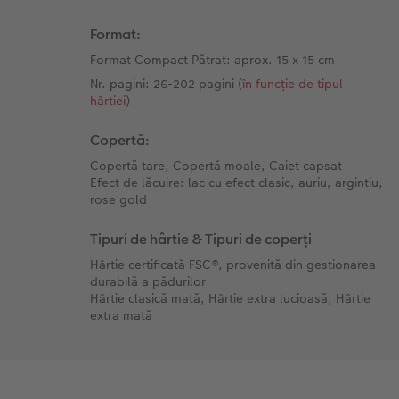
Format:
Format Compact Pătrat: aprox. 15 x 15 cm
Nr. pagini: 26-202 pagini (
în funcție de tipul
hârtiei
)
Copertă:
Copertă tare, Copertă moale, Caiet capsat
Efect de lăcuire: lac cu efect clasic, auriu, argintiu,
rose gold
Tipuri de hârtie & Tipuri de coperți
Hârtie certificată FSC®, provenită din gestionarea
durabilă a pădurilor
Hârtie clasică mată, Hârtie extra lucioasă, Hârtie
extra mată