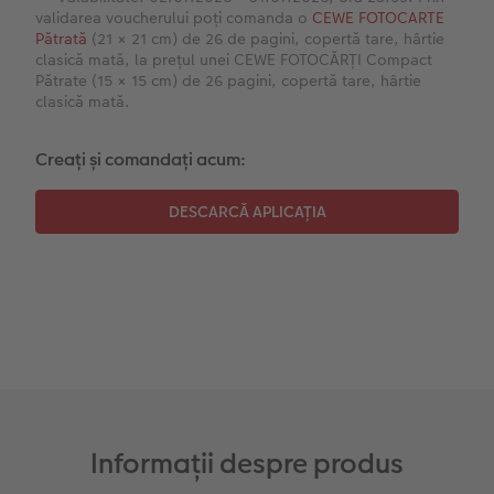
Instant Foto
Colaje foto
validarea voucherului poți comanda o
CEWE FOTOCARTE
Pătrată
(21 × 21 cm) de 26 de pagini, copertă tare, hârtie
clasică mată, la prețul unei CEWE FOTOCĂRȚI Compact
Sticker instant
Bandă foto
Pătrate (15 × 15 cm) de 26 pagini, copertă tare, hârtie
clasică mată.
Accesorii
Fotografii retro XXL
Creați și comandați acum:
Accesorii
Informații despre produs