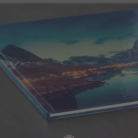
Copertă tare
Datorită acestui tip de copertă, fotocartea ta se
alătură perfect cărţilor clasice de pe raft! Coperta
tare este rezistentă și este personalizabilă exact
după cum ți-ai imaginat!
Rezistență, imprimare de calitate
Cotor mare, editabil
Efect de lăcuire remarcabil auriu, argintiu
sau rose-gold
Copertă moale
Editabilă cu până la 178 de pagini