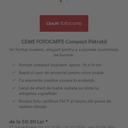
Șabloane pentru fotocarte
Little Prints
Fotografie pe sticlă acrilică
Decorațiuni
Noutăți
Exemplele clienților
Nature Prints
Fotografie Aludibond
Felicitări
Povești CEWE
Cum funcționează
Dimensiunea imaginii
Galerie foto
Lumea animalelor de companie
Idei cadouri unice
CEWE FOTOCARTE Compact Pătrată
CEWE FOTOCARTE Kids
Poster Premium
Fotografie pe Forex
Rechizite școlare și de birou
Idei de cadouri pentru cei dragi
Un format modern, elegant pentru a surprinde momentele
 CEWE
de bucurie.
CEWE FOTOCARTE Art Collection
Art Prints
Panou de întâmpinare nuntă
Cutii de cadou
Interviuri
Format compact inspirant: aprox. 15 x 15 cm
Rapid și ușor de proiectat pentru orice ocazie
Accesorii
Fotografii standard
Baghete pentru poster
Textile
Călătorie
Cu elemente creative scoase în evidență
Lacul de efect de înaltă calitate se simte la
Cutii cu fotografii
Hexxas
Art Prints
Nuntă
atingerea suprafeței
Produs foto certificat FSC® și neutru din punct de
Set fotografii
Fotografie pe lemn
Calendare foto
Absolvire
vedere climatic
Fotosticker
Decorațiuni de perete din mai multe părți
CEWE FOTOCARTE Kids
de la 50.90 Lei
*
** Valabilitate: 02.07.2026 – 31.07.2026, ora 23:59. Prin