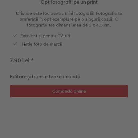
Opt fotografii pe un print
Exemplele clienților
Nature Prints
Fotografie Aludibond
Felicitări
Povești CEWE
Oriunde este loc pentru mini fotografii! Fotografia ta
preferată în opt exemplare pe o singură coală. O
fotografie are dimensiunea de 3 x 4,5 cm.
Cum funcționează
Dimensiunea imaginii
Galerie foto
Lumea animalelor de companie
Idei cadouri unice
Excelent și pentru CV-uri
CEWE FOTOCARTE Kids
Poster Premium
Fotografie pe Forex
Rechizite școlare și de birou
Idei de cadouri pentru cei dragi
Hârtie foto de marcă
 CEWE
CEWE FOTOCARTE Art Collection
Art Prints
Panou de întâmpinare nuntă
Cutii de cadou
Interviuri
7.90 Lei
*
Accesorii
Fotografii standard
Baghete pentru poster
Textile
Călătorie
Editare și transmitere comandă
Cutii cu fotografii
Hexxas
Art Prints
Nuntă
Fotografie pe lemn
Calendare foto
Absolvire
Set fotografii
Fotosticker
Decorațiuni de perete din mai multe părți
CEWE FOTOCARTE Kids
Instant Foto
Colaje foto