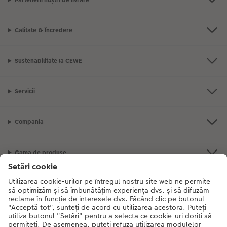
Calitate & Încredere
Sustenabilitate la CEWE
Servicii
Compania
Gama de produse
CEWE Fotolumea