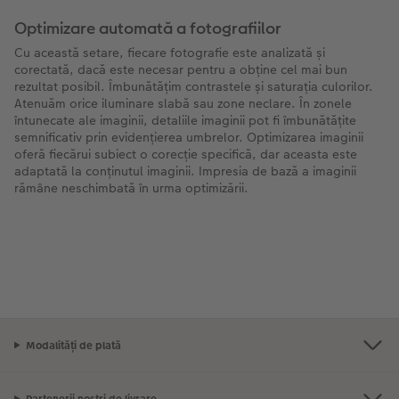
Optimizare automată a fotografiilor
Cu această setare, fiecare fotografie este analizată și
corectată, dacă este necesar pentru a obține cel mai bun
rezultat posibil. Îmbunătățim contrastele și saturația culorilor.
Atenuăm orice iluminare slabă sau zone neclare. În zonele
întunecate ale imaginii, detaliile imaginii pot fi îmbunătățite
semnificativ prin evidențierea umbrelor. Optimizarea imaginii
oferă fiecărui subiect o corecție specifică, dar aceasta este
adaptată la conținutul imaginii. Impresia de bază a imaginii
rămâne neschimbată în urma optimizării.
Modalități de plată
Partenerii noștri de livrare