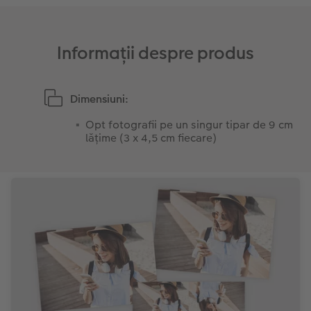
Sticker instant
Bandă foto
Informații despre produs
Accesorii
Fotografii retro XXL
Accesorii
Dimensiuni:
Opt fotografii pe un singur tipar de 9 cm
lățime (3 x 4,5 cm fiecare)