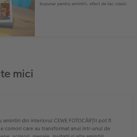
buzunar pentru amintiri, efect de lac clasic
te mici
 amintiri din interiorul CEWE FOTOCĂRȚII pot fi
le comori care au transformat anul într‑unul de
ne, scrisori, mesaje, invitații și alte amintiri