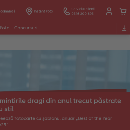
Serviciul clienți
e comandă
Instant Foto
0316 300 693
 Foto
Concursuri
mintirile dragi din anul trecut păstrate
u stil
eează fotocarte cu șablonul anuar „Best of the Year
25”.