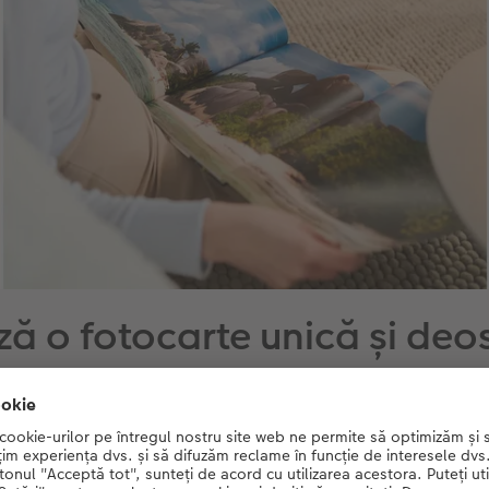
ă o fotocarte unică și deo
Huse unice pentru fiecare ocazie, efect de lac pentru un aspec
strălucitor, opțiune video care poate fi adăugată în fotocarte
buzunar pentru amintiri și multe alte accesorii.