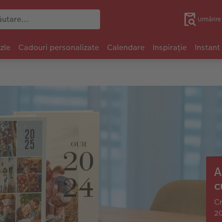
Urmărir
zle
Cadouri personalizate
Calendare
Inspirație
Instant
A
c
Cr
20