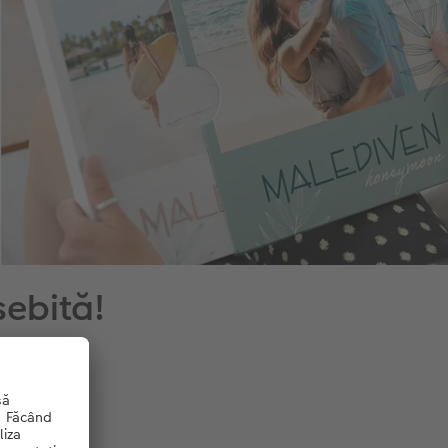
sebită!
t
,