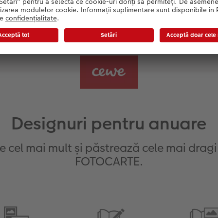
Află mai multe
Designuri pentru anuare
ce cel mai mult și păstrează cele mai dragi
FOTOCARTE.