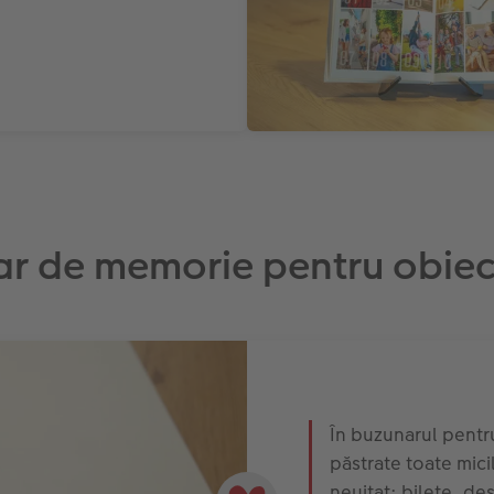
r de memorie pentru obiec
În buzunarul pentru
păstrate toate mici
neuitat: bilete, dese