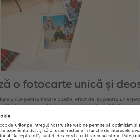
ă o fotocarte unică și deo
Huse unice pentru fiecare ocazie, efect de lac pentru un aspec
strălucitor, opțiune video care poate fi adăugată în fotocarte
buzunar pentru amintiri și multe alte accesorii.
Află mai multe