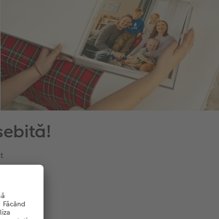
sebită!
t
,