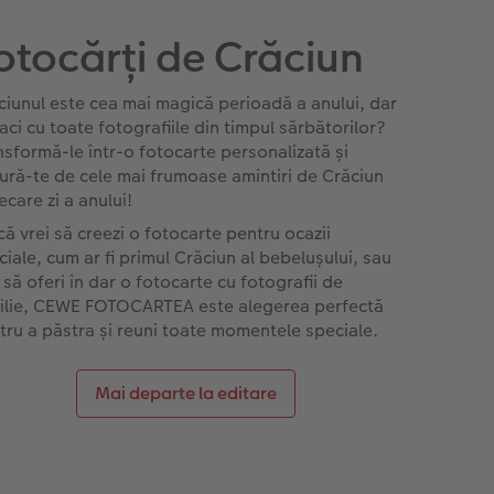
otocărți de Crăciun
ciunul este cea mai magică perioadă a anului, dar
aci cu toate fotografiile din timpul sărbătorilor?
nsformă-le într-o fotocarte personalizată și
ură-te de cele mai frumoase amintiri de Crăciun
iecare zi a anului!
că vrei să creezi o fotocarte pentru ocazii
ciale, cum ar fi primul Crăciun al bebelușului, sau
 să oferi în dar o fotocarte cu fotografii de
ilie, CEWE FOTOCARTEA este alegerea perfectă
tru a păstra și reuni toate momentele speciale.
Mai departe la editare