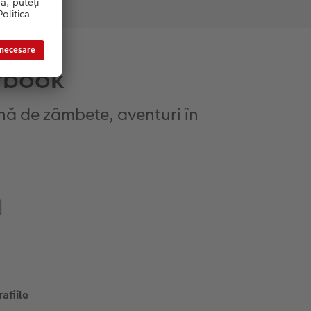
arbook
lină de zâmbete, aventuri în
afiile