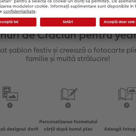
nuri de Crăciun pentru ye
rat șablon festiv și creează o fotocarte p
familie și multă strălucire!
Personalizarea formatului
ză designul dorit
cărții după bunul plac
Adaugă fotogr