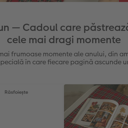
iun — Cadoul care păstreaz
cele mai dragi momente
 mai frumoase momente ale anului, din ami
specială în care fiecare pagină ascunde 
Răsfoiește