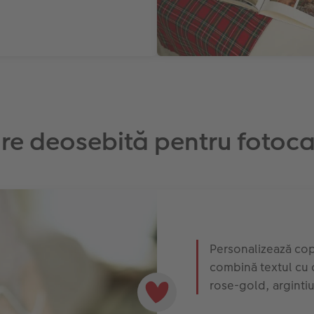
ire deosebită pentru fotoca
Personalizează cope
combină textul cu cl
rose-gold, argintiu