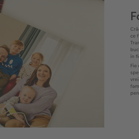
F
Cră
ce f
Tra
buc
în f
Fie 
spe
vrei
fam
pen