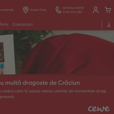
Serviciul clienți
e comandă
Instant Foto
0316 300 693
 Foto
Concursuri
u multă dragoste de Crăciun
 cadou care îți aduce mereu aminte de momentele dragi
mpreună.