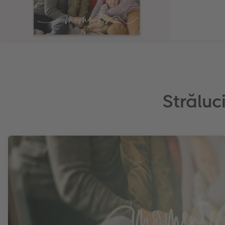
Străluc