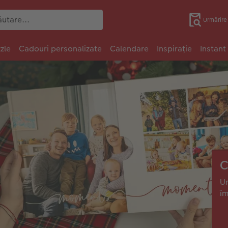
Urmărir
zle
Cadouri personalizate
Calendare
Inspirație
Instant
C
Un
î