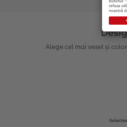
Desig
Alege cel mai vesel și colo
Selectea